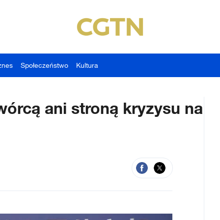
znes
Społeczeństwo
Kultura
wórcą ani stroną kryzysu na