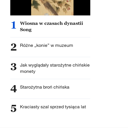
1
Wiosna w czasach dynastii
Song
2
Różne „konie” w muzeum
3
Jak wyglądały starożytne chińskie
monety
4
Starożytna broń chińska
5
Kraciasty szal sprzed tysiąca lat