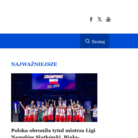
Szukaj
NAJWAŻNIEJSZE
Polska obroniła tytuł mistrza Ligi
Narodów Siatkówki. Biało-