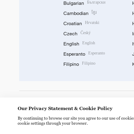
Bulgarian
Български
Cambodian
ខ្មែរ
Croatian
Hrvatski
Czech
Český
English
English
Esperanto
Esperanto
Filipino
Filipino
DOWNLOAD OUR APP
Our Privacy Statement & Cookie Policy
By continuing to browse our site you agree to our use of cooki
cookie settings through your browser.