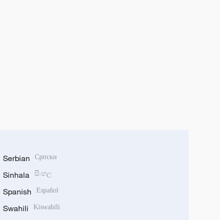
Serbian
Српски
Sinhala
සිංහල
Spanish
Español
Swahili
Kiswahili