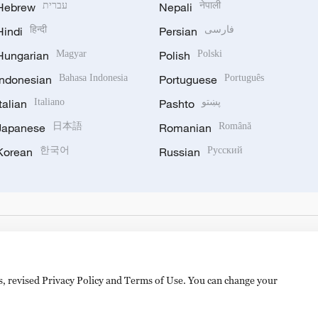
Hebrew
עברית
Nepali
नेपाली
Hindi
हिन्दी
Persian
فارسی
Hungarian
Magyar
Polish
Polski
Indonesian
Bahasa Indonesia
Portuguese
Português
Italian
Italiano
Pashto
پښتو
Japanese
日本語
Romanian
Română
Korean
한국어
Russian
Русский
es, revised Privacy Policy and Terms of Use. You can change your