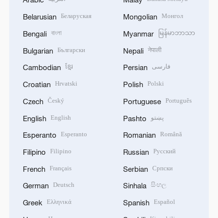
Беларуская
Монгол
Belarusian
Mongolian
বাংলা
မြန်မာဘာသာ
Bengali
Myanmar
Български
नेपाली
Bulgarian
Nepali
ខ្មែរ
فارسی
Cambodian
Persian
Hrvatski
Polski
Croatian
Polish
Český
Português
Czech
Portuguese
English
پښتو
English
Pashto
Esperanto
Română
Esperanto
Romanian
Filipino
Русский
Filipino
Russian
Français
Српски
French
Serbian
Deutsch
සිංහල
German
Sinhala
Ελληνικά
Español
Greek
Spanish