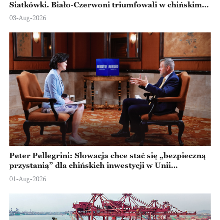
Siatkówki. Biało-Czerwoni triumfowali w chińskim
Ningbo
03-Aug-2026
Peter Pellegrini: Słowacja chce stać się „bezpieczną
przystanią” dla chińskich inwestycji w Unii
Europejskiej
01-Aug-2026