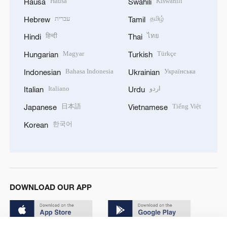
Hausa
Kiswahili
Hausa
Swahili
עברית
தமிழ்
Hebrew
Tamil
हिन्दी
ไทย
Hindi
Thai
Magyar
Türkçe
Hungarian
Turkish
Bahasa Indonesia
Українська
Indonesian
Ukrainian
Italiano
اردو
Italian
Urdu
日本語
Tiếng Việt
Japanese
Vietnamese
한국어
Korean
DOWNLOAD OUR APP