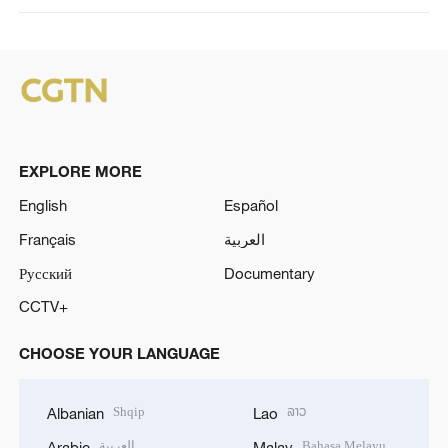
EXPLORE MORE
English
Español
Français
العربية
Русский
Documentary
CCTV+
CHOOSE YOUR LANGUAGE
Shqip
ລາວ
Albanian
Lao
العربية
Bahasa Melayu
Arabic
Malay