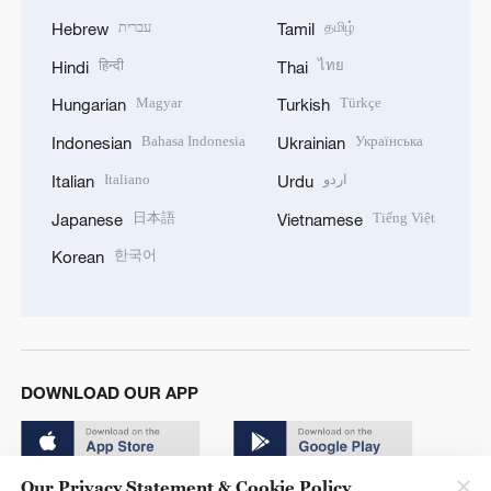
עברית
தமிழ்
Hebrew
Tamil
हिन्दी
ไทย
Hindi
Thai
Magyar
Türkçe
Hungarian
Turkish
Bahasa Indonesia
Українська
Indonesian
Ukrainian
Italiano
اردو
Italian
Urdu
日本語
Tiếng Việt
Japanese
Vietnamese
한국어
Korean
DOWNLOAD OUR APP
Our Privacy Statement & Cookie Policy