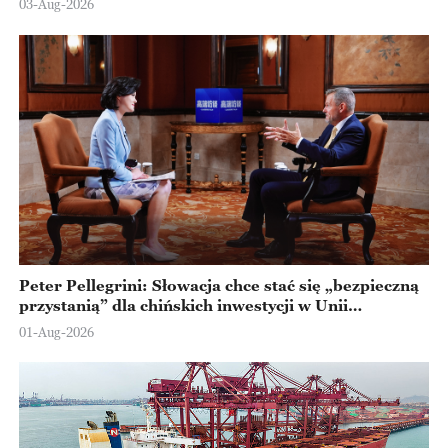
03-Aug-2026
Peter Pellegrini: Słowacja chce stać się „bezpieczną
przystanią” dla chińskich inwestycji w Unii
Europejskiej
01-Aug-2026