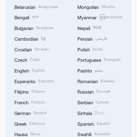
Беларуская
Монгол
Belarusian
Mongolian
বাংলা
မြန်မာဘာသာ
Bengali
Myanmar
Български
नेपाली
Bulgarian
Nepali
ខ្មែរ
فارسی
Cambodian
Persian
Hrvatski
Polski
Croatian
Polish
Český
Português
Czech
Portuguese
English
پښتو
English
Pashto
Esperanto
Română
Esperanto
Romanian
Filipino
Русский
Filipino
Russian
Français
Српски
French
Serbian
Deutsch
සිංහල
German
Sinhala
Ελληνικά
Español
Greek
Spanish
Hausa
Kiswahili
Hausa
Swahili