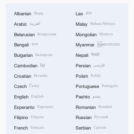
Shqip
ລາວ
Albanian
Lao
العربية
Bahasa Melayu
Arabic
Malay
Беларуская
Монгол
Belarusian
Mongolian
বাংলা
မြန်မာဘာသာ
Bengali
Myanmar
Български
नेपाली
Bulgarian
Nepali
ខ្មែរ
فارسی
Cambodian
Persian
Hrvatski
Polski
Croatian
Polish
Český
Português
Czech
Portuguese
English
پښتو
English
Pashto
Esperanto
Română
Esperanto
Romanian
Filipino
Русский
Filipino
Russian
Français
Српски
French
Serbian