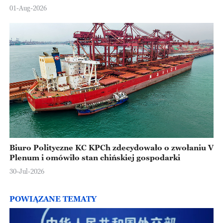
Europejskiej
01-Aug-2026
Biuro Polityczne KC KPCh zdecydowało o zwołaniu V
Plenum i omówiło stan chińskiej gospodarki
30-Jul-2026
POWIĄZANE TEMATY