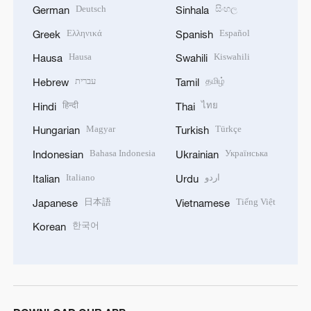
Deutsch
සිංහල
German
Sinhala
Ελληνικά
Español
Greek
Spanish
Hausa
Kiswahili
Hausa
Swahili
עברית
தமிழ்
Hebrew
Tamil
हिन्दी
ไทย
Hindi
Thai
Magyar
Türkçe
Hungarian
Turkish
Bahasa Indonesia
Українська
Indonesian
Ukrainian
Italiano
اردو
Italian
Urdu
日本語
Tiếng Việt
Japanese
Vietnamese
한국어
Korean