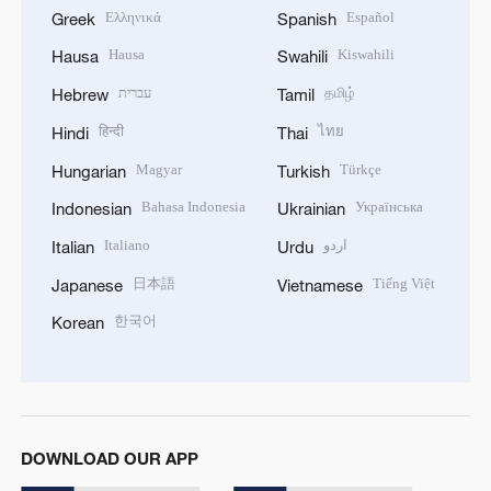
Ελληνικά
Español
Greek
Spanish
Hausa
Kiswahili
Hausa
Swahili
עברית
தமிழ்
Hebrew
Tamil
हिन्दी
ไทย
Hindi
Thai
Magyar
Türkçe
Hungarian
Turkish
Bahasa Indonesia
Українська
Indonesian
Ukrainian
Italiano
اردو
Italian
Urdu
日本語
Tiếng Việt
Japanese
Vietnamese
한국어
Korean
DOWNLOAD OUR APP