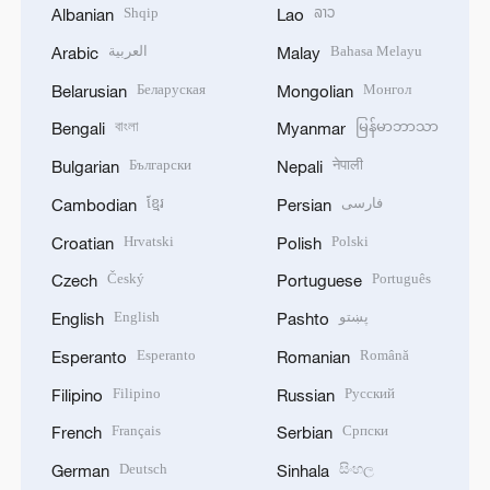
Shqip
ລາວ
Albanian
Lao
العربية
Bahasa Melayu
Arabic
Malay
Беларуская
Монгол
Belarusian
Mongolian
বাংলা
မြန်မာဘာသာ
Bengali
Myanmar
Български
नेपाली
Bulgarian
Nepali
ខ្មែរ
فارسی
Cambodian
Persian
Hrvatski
Polski
Croatian
Polish
Český
Português
Czech
Portuguese
English
پښتو
English
Pashto
Esperanto
Română
Esperanto
Romanian
Filipino
Русский
Filipino
Russian
Français
Српски
French
Serbian
Deutsch
සිංහල
German
Sinhala