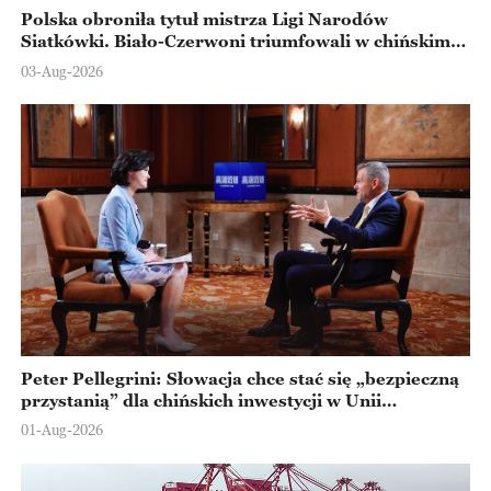
Polska obroniła tytuł mistrza Ligi Narodów
Siatkówki. Biało-Czerwoni triumfowali w chińskim
Ningbo
03-Aug-2026
Peter Pellegrini: Słowacja chce stać się „bezpieczną
przystanią” dla chińskich inwestycji w Unii
Europejskiej
01-Aug-2026