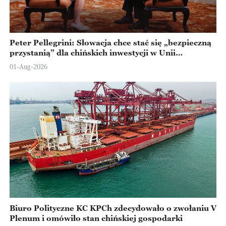
Peter Pellegrini: Słowacja chce stać się „bezpieczną
przystanią” dla chińskich inwestycji w Unii
Europejskiej
01-Aug-2026
Biuro Polityczne KC KPCh zdecydowało o zwołaniu V
Plenum i omówiło stan chińskiej gospodarki