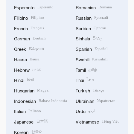
Esperanto
Română
Esperanto
Romanian
Filipino
Русский
Filipino
Russian
Français
Српски
French
Serbian
Deutsch
සිංහල
German
Sinhala
Ελληνικά
Español
Greek
Spanish
Hausa
Kiswahili
Hausa
Swahili
עברית
தமிழ்
Hebrew
Tamil
हिन्दी
ไทย
Hindi
Thai
Magyar
Türkçe
Hungarian
Turkish
Bahasa Indonesia
Українська
Indonesian
Ukrainian
Italiano
اردو
Italian
Urdu
日本語
Tiếng Việt
Japanese
Vietnamese
한국어
Korean