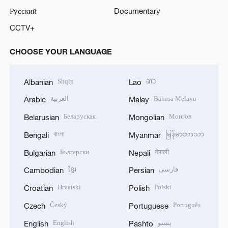
Русский
Documentary
CCTV+
CHOOSE YOUR LANGUAGE
Shqip
ລາວ
Albanian
Lao
العربية
Bahasa Melayu
Arabic
Malay
Беларуская
Монгол
Belarusian
Mongolian
বাংলা
မြန်မာဘာသာ
Bengali
Myanmar
Български
नेपाली
Bulgarian
Nepali
ខ្មែរ
فارسی
Cambodian
Persian
Hrvatski
Polski
Croatian
Polish
Český
Português
Czech
Portuguese
English
پښتو
English
Pashto