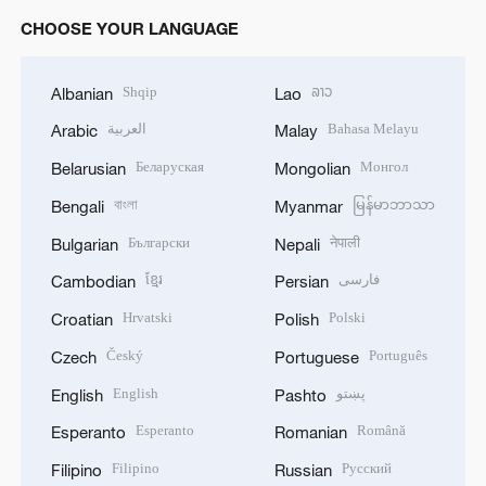
CHOOSE YOUR LANGUAGE
Shqip
ລາວ
Albanian
Lao
العربية
Bahasa Melayu
Arabic
Malay
Беларуская
Монгол
Belarusian
Mongolian
বাংলা
မြန်မာဘာသာ
Bengali
Myanmar
Български
नेपाली
Bulgarian
Nepali
ខ្មែរ
فارسی
Cambodian
Persian
Hrvatski
Polski
Croatian
Polish
Český
Português
Czech
Portuguese
English
پښتو
English
Pashto
Esperanto
Română
Esperanto
Romanian
Filipino
Русский
Filipino
Russian