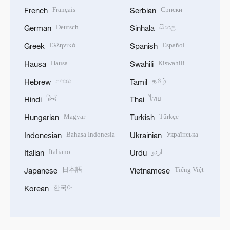
Français
Српски
French
Serbian
Deutsch
සිංහල
German
Sinhala
Ελληνικά
Español
Greek
Spanish
Hausa
Kiswahili
Hausa
Swahili
עברית
தமிழ்
Hebrew
Tamil
हिन्दी
ไทย
Hindi
Thai
Magyar
Türkçe
Hungarian
Turkish
Bahasa Indonesia
Українська
Indonesian
Ukrainian
Italiano
اردو
Italian
Urdu
日本語
Tiếng Việt
Japanese
Vietnamese
한국어
Korean