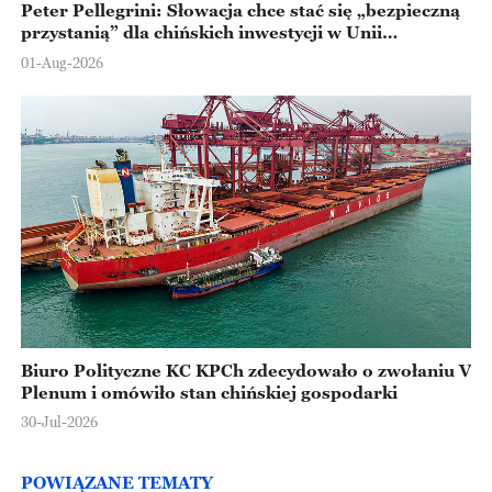
Peter Pellegrini: Słowacja chce stać się „bezpieczną
przystanią” dla chińskich inwestycji w Unii
Europejskiej
01-Aug-2026
Biuro Polityczne KC KPCh zdecydowało o zwołaniu V
Plenum i omówiło stan chińskiej gospodarki
30-Jul-2026
POWIĄZANE TEMATY