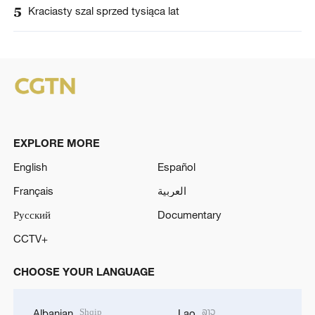
5
Kraciasty szal sprzed tysiąca lat
EXPLORE MORE
English
Español
Français
العربية
Русский
Documentary
CCTV+
CHOOSE YOUR LANGUAGE
Shqip
ລາວ
Albanian
Lao