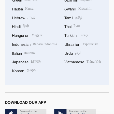
Greek
Spanish
Hausa
Kiswahili
Hausa
Swahili
עברית
தமிழ்
Hebrew
Tamil
हिन्दी
ไทย
Hindi
Thai
Magyar
Türkçe
Hungarian
Turkish
Bahasa Indonesia
Українська
Indonesian
Ukrainian
Italiano
اردو
Italian
Urdu
日本語
Tiếng Việt
Japanese
Vietnamese
한국어
Korean
DOWNLOAD OUR APP