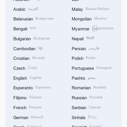
العربية
Bahasa Melayu
Arabic
Malay
Беларуская
Монгол
Belarusian
Mongolian
বাংলা
မြန်မာဘာသာ
Bengali
Myanmar
Български
नेपाली
Bulgarian
Nepali
ខ្មែរ
فارسی
Cambodian
Persian
Hrvatski
Polski
Croatian
Polish
Český
Português
Czech
Portuguese
English
پښتو
English
Pashto
Esperanto
Română
Esperanto
Romanian
Filipino
Русский
Filipino
Russian
Français
Српски
French
Serbian
Deutsch
සිංහල
German
Sinhala
Ελληνικά
Español