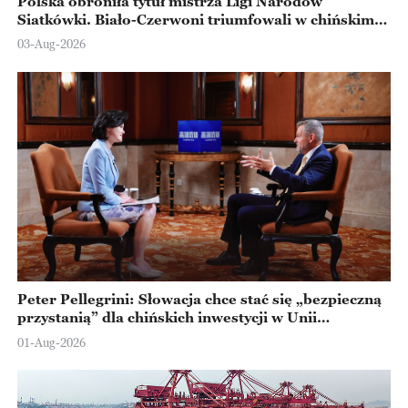
Polska obroniła tytuł mistrza Ligi Narodów
Siatkówki. Biało-Czerwoni triumfowali w chińskim
Ningbo
03-Aug-2026
Peter Pellegrini: Słowacja chce stać się „bezpieczną
przystanią” dla chińskich inwestycji w Unii
Europejskiej
01-Aug-2026