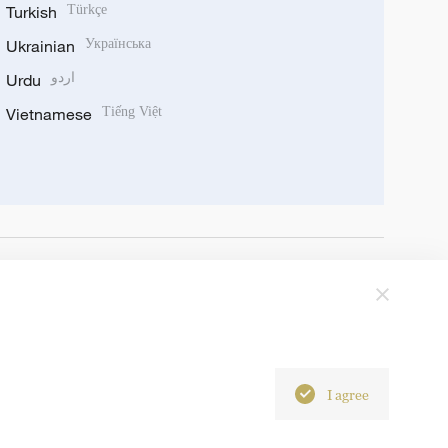
Turkish
Türkçe
Ukrainian
Українська
Urdu
اردو
Vietnamese
Tiếng Việt
I agree