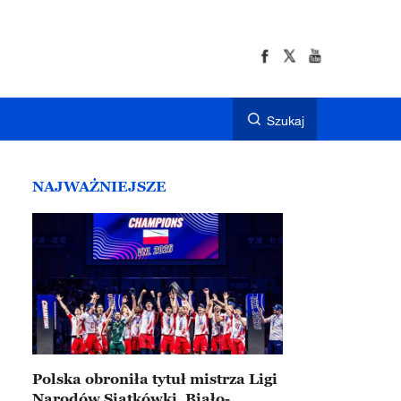
Szukaj
NAJWAŻNIEJSZE
Polska obroniła tytuł mistrza Ligi
Narodów Siatkówki. Biało-