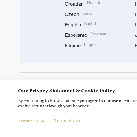
Croatian
Hrvatski
Czech
Český
English
English
Esperanto
Esperanto
Filipino
Filipino
DOWNLOAD OUR APP
Our Privacy Statement & Cookie Policy
By continuing to browse our site you agree to our use of cooki
cookie settings through your browser.
Privacy Policy
Terms of Use
© China Radio International.CRI. All Rights Reserved. 16A S