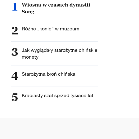
1
Wiosna w czasach dynastii
Song
2
Różne „konie” w muzeum
3
Jak wyglądały starożytne chińskie
monety
4
Starożytna broń chińska
5
Kraciasty szal sprzed tysiąca lat