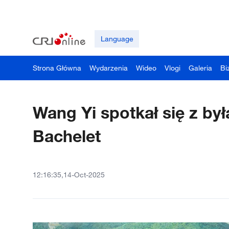
Language
Strona Główna
Wydarzenia
Wideo
Vlogi
Galeria
Bi
Wang Yi spotkał się z był
Bachelet
12:16:35,14-Oct-2025