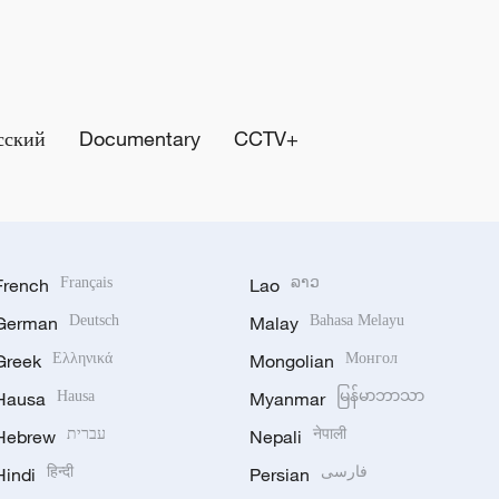
сский
Documentary
CCTV+
French
Français
Lao
ລາວ
German
Deutsch
Malay
Bahasa Melayu
Greek
Ελληνικά
Mongolian
Монгол
Hausa
Hausa
Myanmar
မြန်မာဘာသာ
Hebrew
עברית
Nepali
नेपाली
Hindi
हिन्दी
Persian
فارسی