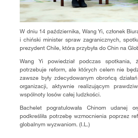
W dniu 14 października, Wang Yi, członek Biu
i chiński minister spraw zagranicznych, spotk
prezydent Chile, która przybyła do Chin na Glo
Wang Yi powiedział podczas spotkania, 
potrzebuje reform, ale których celem nie będz
zawsze były zdecydowanym obrońcą działań 
organizacji, aktywnie realizującym prawdz
wspólnoty losów całej ludzkości.
Bachelet pogratulowała Chinom udanej or
podkreśliła potrzebę wzmocnienia poprzez re
globalnym wyzwaniom. (I.L.)