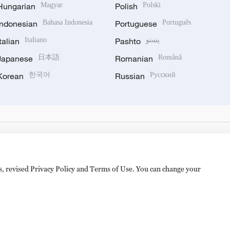
Hungarian
Magyar
Polish
Polski
Indonesian
Bahasa Indonesia
Portuguese
Português
Italian
Italiano
Pashto
پښتو
Japanese
日本語
Romanian
Română
Korean
한국어
Russian
Русский
es, revised Privacy Policy and Terms of Use. You can change your
hijingshan Road, Beijing, China. 100040