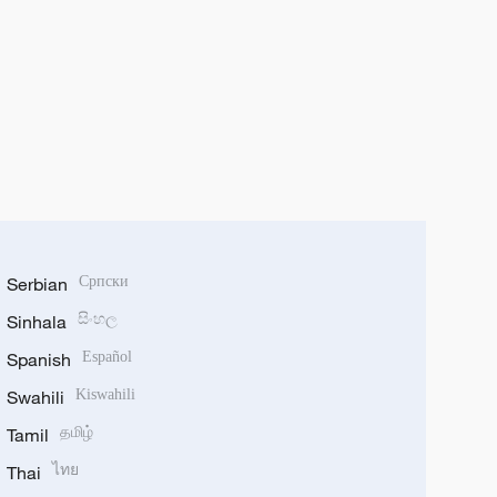
Serbian
Српски
Sinhala
සිංහල
Spanish
Español
Swahili
Kiswahili
Tamil
தமிழ்
Thai
ไทย