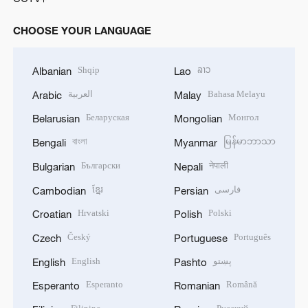
CHOOSE YOUR LANGUAGE
Shqip
ລາວ
Albanian
Lao
العربية
Bahasa Melayu
Arabic
Malay
Беларуская
Монгол
Belarusian
Mongolian
বাংলা
မြန်မာဘာသာ
Bengali
Myanmar
Български
नेपाली
Bulgarian
Nepali
ខ្មែរ
فارسی
Cambodian
Persian
Hrvatski
Polski
Croatian
Polish
Český
Português
Czech
Portuguese
English
پښتو
English
Pashto
Esperanto
Română
Esperanto
Romanian