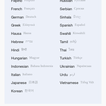
Filipino
Русский
Filipino
Russian
Français
Српски
French
Serbian
Deutsch
සිංහල
German
Sinhala
Ελληνικά
Español
Greek
Spanish
Hausa
Kiswahili
Hausa
Swahili
עברית
தமிழ்
Hebrew
Tamil
हिन्दी
ไทย
Hindi
Thai
Magyar
Türkçe
Hungarian
Turkish
Bahasa Indonesia
Українська
Indonesian
Ukrainian
Italiano
اردو
Italian
Urdu
日本語
Tiếng Việt
Japanese
Vietnamese
한국어
Korean