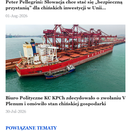
Peter Pellegrini: Słowacja chce stać się „bezpieczną
przystanią” dla chińskich inwestycji w Unii
Europejskiej
01-Aug-2026
Biuro Polityczne KC KPCh zdecydowało o zwołaniu V
Plenum i omówiło stan chińskiej gospodarki
30-Jul-2026
POWIĄZANE TEMATY