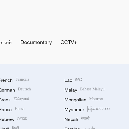
сский
Documentary
CCTV+
French
Français
Lao
ລາວ
German
Deutsch
Malay
Bahasa Melayu
Greek
Ελληνικά
Mongolian
Монгол
Hausa
Hausa
Myanmar
မြန်မာဘာသာ
Hebrew
עברית
Nepali
नेपाली
हिन्दी
فارسی