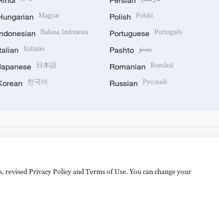
Hindi
Persian
Hungarian
Magyar
Polish
Polski
Indonesian
Bahasa Indonesia
Portuguese
Português
Italian
Italiano
Pashto
پښتو
Japanese
日本語
Romanian
Română
Korean
한국어
Russian
Русский
es, revised Privacy Policy and Terms of Use. You can change your
hijingshan Road, Beijing, China. 100040