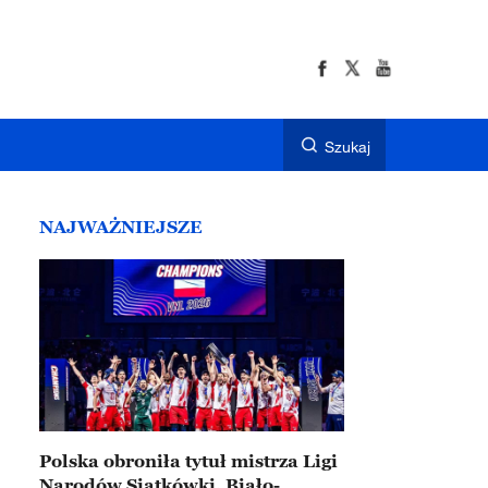
Szukaj
NAJWAŻNIEJSZE
Polska obroniła tytuł mistrza Ligi
Narodów Siatkówki. Biało-