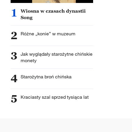
1
Wiosna w czasach dynastii
Song
2
Różne „konie” w muzeum
3
Jak wyglądały starożytne chińskie
monety
4
Starożytna broń chińska
5
Kraciasty szal sprzed tysiąca lat