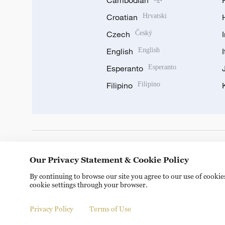
Cambodian
Croatian
Hrvatski
Czech
Český
English
English
Esperanto
Esperanto
Filipino
Filipino
DOWNLOAD OUR APP
Our Privacy Statement & Cookie Policy
By continuing to browse our site you agree to our use of cooki
cookie settings through your browser.
Privacy Policy
Terms of Use
© China Radio International.CRI. All Rights Reserved. 16A S