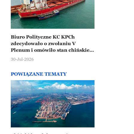
Biuro Polityczne KC KPCh
zdecydowało o zwołaniu V
Plenum i omówiło stan chińskiej
gospodarki
30-Jul-2026
POWIĄZANE TEMATY