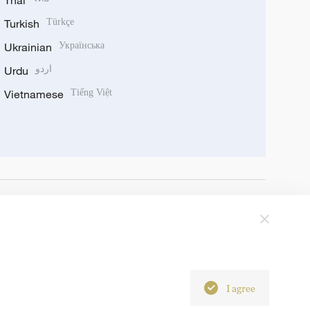
Thai
Turkish
Türkçe
Ukrainian
Українська
Urdu
اردو
Vietnamese
Tiếng Việt
I agree