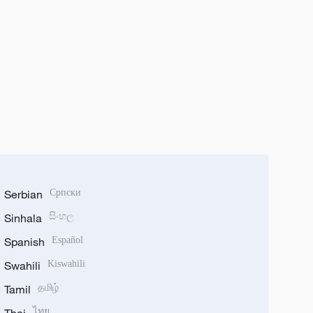
Serbian
Српски
Sinhala
සිංහල
Spanish
Español
Swahili
Kiswahili
Tamil
தமிழ்
ไทย