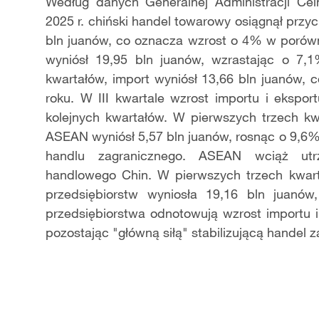
Video
Według danych Generalnej Administracji Cel
2025 r. chiński handel towarowy osiągnął przy
bln juanów, co oznacza wzrost o 4% w porów
wyniósł 19,95 bln juanów, wzrastając o 7,1
kwartałów, import wyniósł 13,66 bln juanów,
roku. W III kwartale wzrost importu i ekspo
kolejnych kwartałów. W pierwszych trzech kw
ASEAN wyniósł 5,57 bln juanów, rosnąc o 9,6%
handlu zagranicznego. ASEAN wciąż utrz
handlowego Chin. W pierwszych trzech kwart
przedsiębiorstw wyniosła 19,16 bln juanó
przedsiębiorstwa odnotowują wzrost importu i
pozostając "główną siłą" stabilizującą handel z