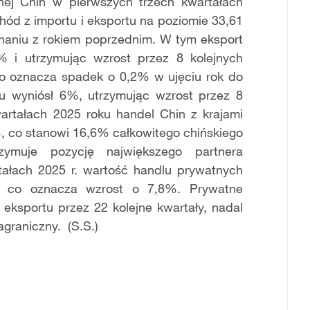
nej Chin w pierwszych trzech kwartałach
chód z importu i eksportu na poziomie 33,61
naniu z rokiem poprzednim. W tym eksport
% i utrzymując wzrost przez 8 kolejnych
 co oznacza spadek o 0,2% w ujęciu rok do
rtu wyniósł 6%, utrzymując wzrost przez 8
artałach 2025 roku handel Chin z krajami
, co stanowi 16,6% całkowitego chińskiego
ymuje pozycję największego partnera
ałach 2025 r. wartość handlu prywatnych
w, co oznacza wzrost o 7,8%. Prywatne
 eksportu przez 22 kolejne kwartały, nadal
agraniczny. (S.S.)