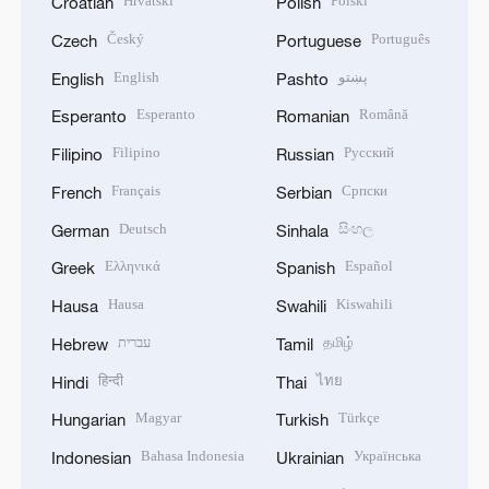
Hrvatski
Polski
Croatian
Polish
Český
Português
Czech
Portuguese
English
پښتو
English
Pashto
Esperanto
Română
Esperanto
Romanian
Filipino
Русский
Filipino
Russian
Français
Српски
French
Serbian
Deutsch
සිංහල
German
Sinhala
Ελληνικά
Español
Greek
Spanish
Hausa
Kiswahili
Hausa
Swahili
עברית
தமிழ்
Hebrew
Tamil
हिन्दी
ไทย
Hindi
Thai
Magyar
Türkçe
Hungarian
Turkish
Bahasa Indonesia
Українська
Indonesian
Ukrainian