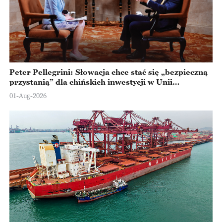
Peter Pellegrini: Słowacja chce stać się „bezpieczną
przystanią” dla chińskich inwestycji w Unii
Europejskiej
01-Aug-2026