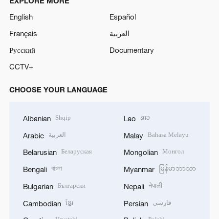
EXPLORE MORE
English
Español
Français
العربية
Русский
Documentary
CCTV+
CHOOSE YOUR LANGUAGE
Shqip
ລາວ
Albanian
Lao
العربية
Bahasa Melayu
Arabic
Malay
Беларуская
Монгол
Belarusian
Mongolian
বাংলা
မြန်မာဘာသာ
Bengali
Myanmar
Български
नेपाली
Bulgarian
Nepali
ខ្មែរ
فارسی
Cambodian
Persian