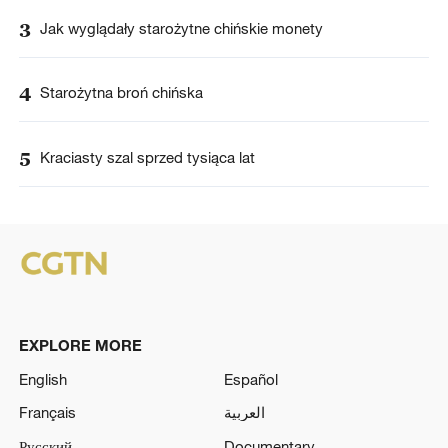
3
Jak wyglądały starożytne chińskie monety
4
Starożytna broń chińska
5
Kraciasty szal sprzed tysiąca lat
EXPLORE MORE
English
Español
Français
العربية
Русский
Documentary