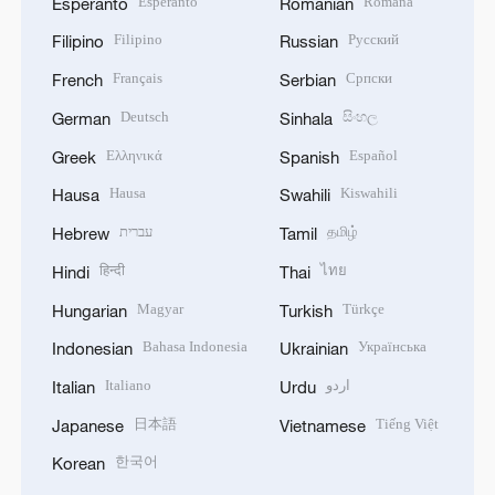
Esperanto
Română
Esperanto
Romanian
Filipino
Русский
Filipino
Russian
Français
Српски
French
Serbian
Deutsch
සිංහල
German
Sinhala
Ελληνικά
Español
Greek
Spanish
Hausa
Kiswahili
Hausa
Swahili
עברית
தமிழ்
Hebrew
Tamil
हिन्दी
ไทย
Hindi
Thai
Magyar
Türkçe
Hungarian
Turkish
Bahasa Indonesia
Українська
Indonesian
Ukrainian
Italiano
اردو
Italian
Urdu
日本語
Tiếng Việt
Japanese
Vietnamese
한국어
Korean