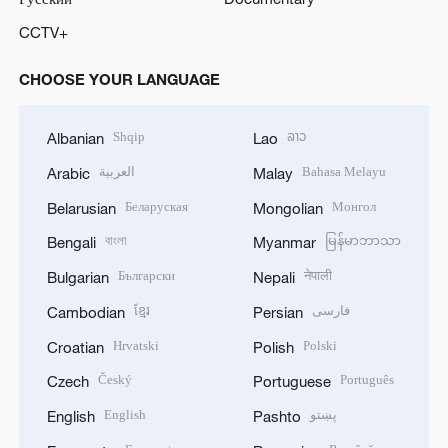
CCTV+
CHOOSE YOUR LANGUAGE
Shqip
ລາວ
Albanian
Lao
العربية
Bahasa Melayu
Arabic
Malay
Беларуская
Монгол
Belarusian
Mongolian
বাংলা
မြန်မာဘာသာ
Bengali
Myanmar
Български
नेपाली
Bulgarian
Nepali
ខ្មែរ
فارسی
Cambodian
Persian
Hrvatski
Polski
Croatian
Polish
Český
Português
Czech
Portuguese
English
پښتو
English
Pashto