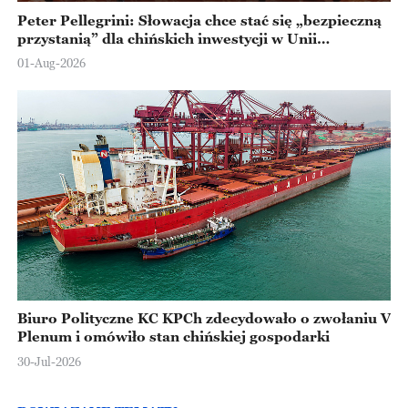
Peter Pellegrini: Słowacja chce stać się „bezpieczną
przystanią” dla chińskich inwestycji w Unii
Europejskiej
01-Aug-2026
Biuro Polityczne KC KPCh zdecydowało o zwołaniu V
Plenum i omówiło stan chińskiej gospodarki
30-Jul-2026