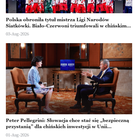
Polska obroniła tytuł mistrza Ligi Narodów
Siatkówki. Biało-Czerwoni triumfowali w chińskim
Ningbo
03-Aug-2026
Peter Pellegrini: Słowacja chce stać się „bezpieczną
przystanią” dla chińskich inwestycji w Unii
Europejskiej
01-Aug-2026