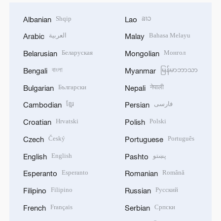
Shqip
ລາວ
Albanian
Lao
العربية
Bahasa Melayu
Arabic
Malay
Беларуская
Монгол
Belarusian
Mongolian
বাংলা
မြန်မာဘာသာ
Bengali
Myanmar
Български
नेपाली
Bulgarian
Nepali
ខ្មែរ
فارسی
Cambodian
Persian
Hrvatski
Polski
Croatian
Polish
Český
Português
Czech
Portuguese
English
پښتو
English
Pashto
Esperanto
Română
Esperanto
Romanian
Filipino
Русский
Filipino
Russian
Français
Српски
French
Serbian