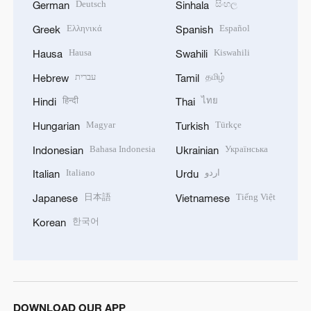
Deutsch
සිංහල
German
Sinhala
Ελληνικά
Español
Greek
Spanish
Hausa
Kiswahili
Hausa
Swahili
עברית
தமிழ்
Hebrew
Tamil
हिन्दी
ไทย
Hindi
Thai
Magyar
Türkçe
Hungarian
Turkish
Bahasa Indonesia
Українська
Indonesian
Ukrainian
Italiano
اردو
Italian
Urdu
日本語
Tiếng Việt
Japanese
Vietnamese
한국어
Korean
DOWNLOAD OUR APP