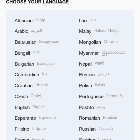
CHOOSE YOUR LANGUAGE
Shqip
ລາວ
Albanian
Lao
العربية
Bahasa Melayu
Arabic
Malay
Беларуская
Монгол
Belarusian
Mongolian
বাংলা
မြန်မာဘာသာ
Bengali
Myanmar
Български
नेपाली
Bulgarian
Nepali
ខ្មែរ
فارسی
Cambodian
Persian
Hrvatski
Polski
Croatian
Polish
Český
Português
Czech
Portuguese
English
پښتو
English
Pashto
Esperanto
Română
Esperanto
Romanian
Filipino
Русский
Filipino
Russian
Français
Српски
French
Serbian