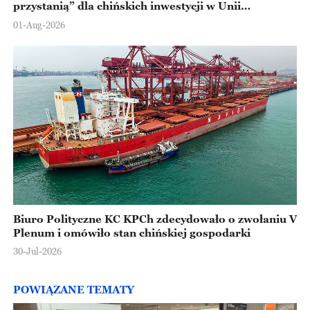
przystanią” dla chińskich inwestycji w Unii
Europejskiej
01-Aug-2026
Biuro Polityczne KC KPCh zdecydowało o zwołaniu V
Plenum i omówiło stan chińskiej gospodarki
30-Jul-2026
POWIĄZANE TEMATY