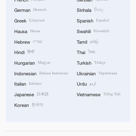
Deutsch
සිංහල
German
Sinhala
Ελληνικά
Español
Greek
Spanish
Hausa
Kiswahili
Hausa
Swahili
עברית
தமிழ்
Hebrew
Tamil
हिन्दी
ไทย
Hindi
Thai
Magyar
Türkçe
Hungarian
Turkish
Bahasa Indonesia
Українська
Indonesian
Ukrainian
Italiano
اردو
Italian
Urdu
日本語
Tiếng Việt
Japanese
Vietnamese
한국어
Korean