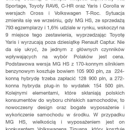
Sportage, Toyoty RAV6, C-HR oraz Yaris i Corolla w
wersjach Cross i Volkswagen T-Roc. Sytuacja
zmieniła się we wrześniu, gdy MG HS, ze sprzedażą
793 egzemplarzy i 1,6% udziale w rynku, wskoczył na
9 miejsce tego zestawienia, wyprzedzając Toyotę
Yaris i wyrzucają poza dziesiątkę Renault Captur. Nie
da się ukryć, że jednym z głównych czynników
wpływających na wybór Polaków jest cena.
Podstawowa wersja MG HS z 170-konnym silnikiem
benzynowym kosztuje bowiem 105 900 pln, za 224-
konną hybrydę trzeba zapłacić 128 900 pln, a 272-
konna hybryda plug-in to wydatek 154 500 pln.
Kolejnymi elementami, które skłaniają polskich
konsumentów do wyboru chińskich samochodów, to
nowoczesny design oraz bogate wyposażenie i
wykończenie samochodu w środku. W przypadku
MG HS, wielkością i wyposażeniem jest on
konkurentem Volkswagena Tiguana, który kosztuje