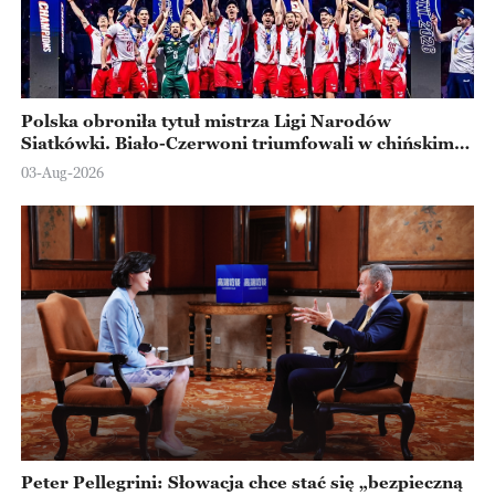
Polska obroniła tytuł mistrza Ligi Narodów
Siatkówki. Biało-Czerwoni triumfowali w chińskim
Ningbo
03-Aug-2026
Peter Pellegrini: Słowacja chce stać się „bezpieczną