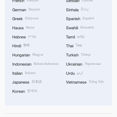
Français
Српски
French
Serbian
Deutsch
සිංහල
German
Sinhala
Ελληνικά
Español
Greek
Spanish
Hausa
Kiswahili
Hausa
Swahili
עברית
தமிழ்
Hebrew
Tamil
हिन्दी
ไทย
Hindi
Thai
Magyar
Türkçe
Hungarian
Turkish
Bahasa Indonesia
Українська
Indonesian
Ukrainian
Italiano
اردو
Italian
Urdu
日本語
Tiếng Việt
Japanese
Vietnamese
한국어
Korean