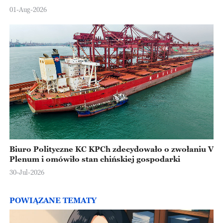
Europejskiej
01-Aug-2026
Biuro Polityczne KC KPCh zdecydowało o zwołaniu V
Plenum i omówiło stan chińskiej gospodarki
30-Jul-2026
POWIĄZANE TEMATY