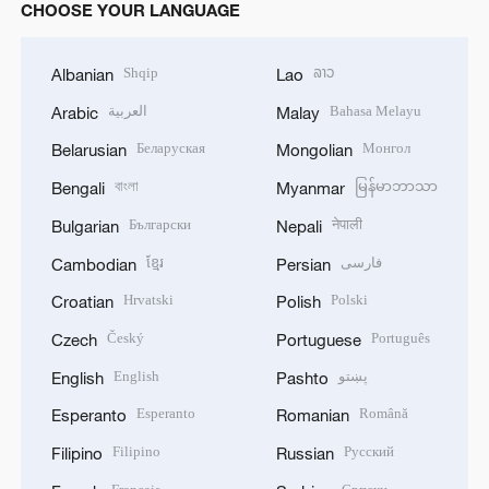
CHOOSE YOUR LANGUAGE
Shqip
ລາວ
Albanian
Lao
العربية
Bahasa Melayu
Arabic
Malay
Беларуская
Монгол
Belarusian
Mongolian
বাংলা
မြန်မာဘာသာ
Bengali
Myanmar
Български
नेपाली
Bulgarian
Nepali
ខ្មែរ
فارسی
Cambodian
Persian
Hrvatski
Polski
Croatian
Polish
Český
Português
Czech
Portuguese
English
پښتو
English
Pashto
Esperanto
Română
Esperanto
Romanian
Filipino
Русский
Filipino
Russian