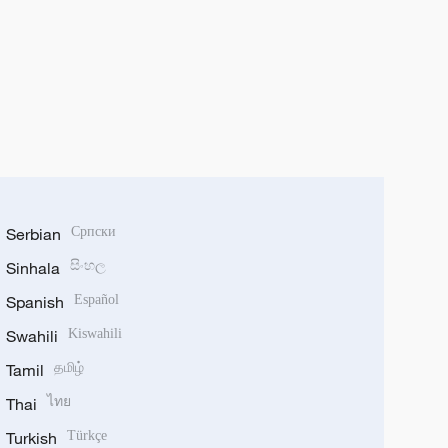
Serbian
Српски
Sinhala
සිංහල
Spanish
Español
Swahili
Kiswahili
Tamil
தமிழ்
Thai
ไทย
Turkish
Türkçe