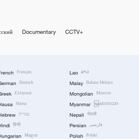
сский
Documentary
CCTV+
French
Français
Lao
ລາວ
German
Deutsch
Malay
Bahasa Melayu
Greek
Ελληνικά
Mongolian
Монгол
Hausa
Hausa
Myanmar
မြန်မာဘာသာ
Hebrew
עברית
Nepali
नेपाली
Hindi
हिन्दी
Persian
فارسی
Hungarian
Magyar
Polish
Polski