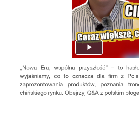
Play
Video
„Nowa Era, wspólna przyszłość” – to hasł
wyjaśniamy, co to oznacza dla firm z Polsk
zaprezentowania produktów, poznania tre
chińskiego rynku. Obejrzyj Q&A z polskim blog