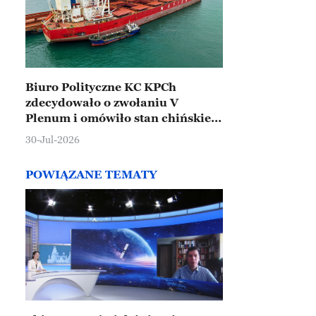
Biuro Polityczne KC KPCh
zdecydowało o zwołaniu V
Plenum i omówiło stan chińskiej
gospodarki
30-Jul-2026
POWIĄZANE TEMATY