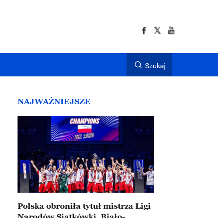
Szukaj
NAJWAŻNIEJSZE
Polska obroniła tytuł mistrza Ligi
Narodów Siatkówki. Biało-