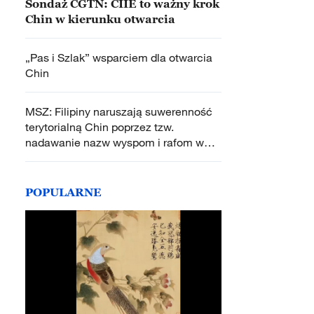
Sondaż CGTN: CIIE to ważny krok
Chin w kierunku otwarcia
„Pas i Szlak” wsparciem dla otwarcia
Chin
MSZ: Filipiny naruszają suwerenność
terytorialną Chin poprzez tzw.
nadawanie nazw wyspom i rafom w
chińskim archipelagu Nansha
POPULARNE