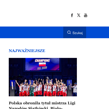
Szukaj
NAJWAŻNIEJSZE
Polska obroniła tytuł mistrza Ligi
Narodów Siatkówki. Biało-