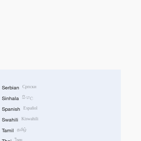
Serbian
Српски
Sinhala
සිංහල
Spanish
Español
Swahili
Kiswahili
Tamil
தமிழ்
ไทย