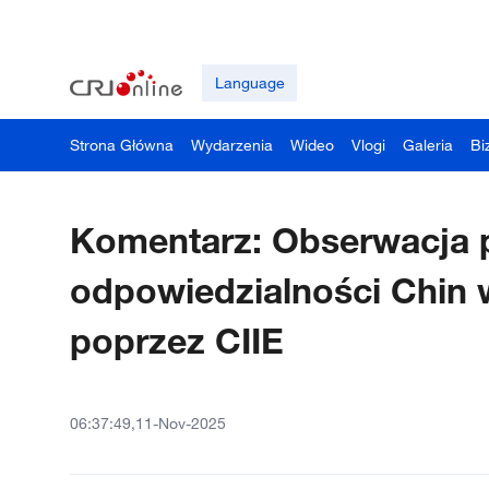
Language
Strona Główna
Wydarzenia
Wideo
Vlogi
Galeria
Bi
Komentarz: Obserwacja p
odpowiedzialności Chin w
poprzez CIIE
06:37:49,11-Nov-2025