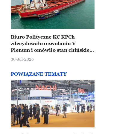
Biuro Polityczne KC KPCh
zdecydowało o zwołaniu V
Plenum i omówiło stan chińskiej
gospodarki
30-Jul-2026
POWIĄZANE TEMATY