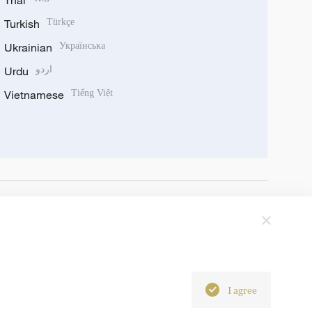
Thai
Turkish
Türkçe
Ukrainian
Українська
Urdu
اردو
Vietnamese
Tiếng Việt
I agree