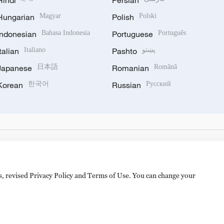
Hindi
Persian
Hungarian
Magyar
Polish
Polski
Indonesian
Bahasa Indonesia
Portuguese
Português
Italian
Italiano
Pashto
پښتو
Japanese
日本語
Romanian
Română
Korean
한국어
Russian
Русский
es, revised Privacy Policy and Terms of Use. You can change your
hijingshan Road, Beijing, China. 100040