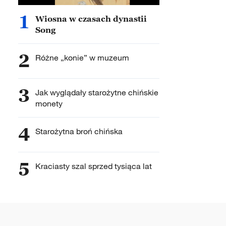
1
Wiosna w czasach dynastii
Song
2
Różne „konie” w muzeum
3
Jak wyglądały starożytne chińskie
monety
4
Starożytna broń chińska
5
Kraciasty szal sprzed tysiąca lat