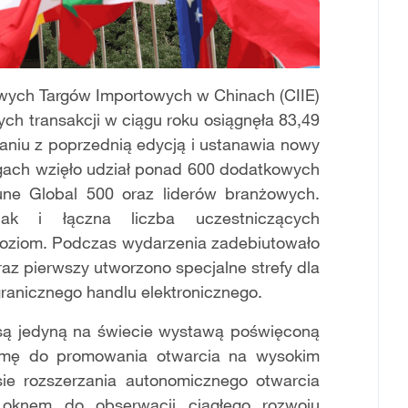
wych Targów Importowych w Chinach (CIIE)
ych transakcji w ciągu roku osiągnęła 83,49
niu z poprzednią edycją i ustanawia nowy
rgach wzięło udział ponad 600 dodatkowych
tune Global 500 oraz liderów branżowych.
jak i łączna liczba uczestniczących
poziom. Podczas wydarzenia zadebiutowało
raz pierwszy utworzono specjalne strefy dla
sgranicznego handlu elektronicznego.
są jedyną na świecie wystawą poświęconą
ormę do promowania otwarcia na wysokim
sie rozszerzania autonomicznego otwarcia
oknem do obserwacji ciągłego rozwoju