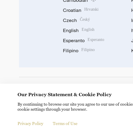
Cambodian
Croatian
Hrvatski
Czech
Český
English
English
Esperanto
Esperanto
Filipino
Filipino
DOWNLOAD OUR APP
Our Privacy Statement & Cookie Policy
By continuing to browse our site you agree to our use of cooki
cookie settings through your browser.
Privacy Policy
Terms of Use
© China Radio International.CRI. All Rights Reserved. 16A S