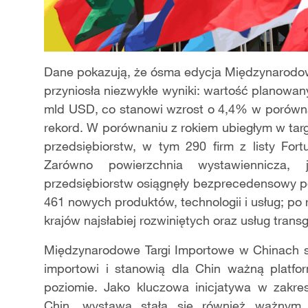
Dane pokazują, że ósma edycja Międzynarodo
przyniosła niezwykłe wyniki: wartość planowan
mld USD, co stanowi wzrost o 4,4% w porówna
rekord. W porównaniu z rokiem ubiegłym w ta
przedsiębiorstw, w tym 290 firm z listy For
Zarówno powierzchnia wystawiennicza, 
przedsiębiorstw osiągnęły bezprecedensowy 
461 nowych produktów, technologii i usług; po 
krajów najsłabiej rozwiniętych oraz usług tran
Międzynarodowe Targi Importowe w Chinach 
importowi i stanowią dla Chin ważną platf
poziomie. Jako kluczowa inicjatywa w zakre
Chin, wystawa stała się również ważnym 