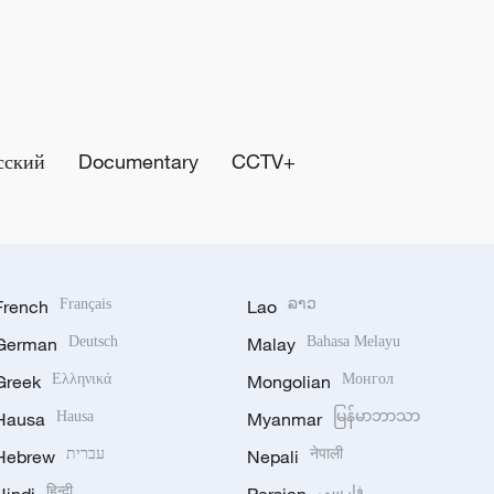
сский
Documentary
CCTV+
French
Français
Lao
ລາວ
German
Deutsch
Malay
Bahasa Melayu
Greek
Ελληνικά
Mongolian
Монгол
Hausa
Hausa
Myanmar
မြန်မာဘာသာ
Hebrew
עברית
Nepali
नेपाली
हिन्दी
فارسی