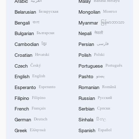
العربية
Bahasa Melayu
Arabic
Malay
Беларуская
Монгол
Belarusian
Mongolian
বাংলা
မြန်မာဘာသာ
Bengali
Myanmar
Български
नेपाली
Bulgarian
Nepali
ខ្មែរ
فارسی
Cambodian
Persian
Hrvatski
Polski
Croatian
Polish
Český
Português
Czech
Portuguese
English
پښتو
English
Pashto
Esperanto
Română
Esperanto
Romanian
Filipino
Русский
Filipino
Russian
Français
Српски
French
Serbian
Deutsch
සිංහල
German
Sinhala
Ελληνικά
Español
Greek
Spanish