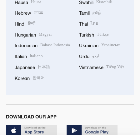
Hausa
Kiswahili
Hausa
Swahili
עברית
தமிழ்
Hebrew
Tamil
हिन्दी
ไทย
Hindi
Thai
Magyar
Türkçe
Hungarian
Turkish
Bahasa Indonesia
Українська
Indonesian
Ukrainian
Italiano
اردو
Italian
Urdu
日本語
Tiếng Việt
Japanese
Vietnamese
한국어
Korean
DOWNLOAD OUR APP