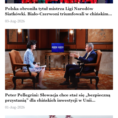
Polska obroniła tytuł mistrza Ligi Narodów
Siatkówki. Biało-Czerwoni triumfowali w chińskim
Ningbo
03-Aug-2026
Peter Pellegrini: Słowacja chce stać się „bezpieczną
przystanią” dla chińskich inwestycji w Unii
Europejskiej
01-Aug-2026