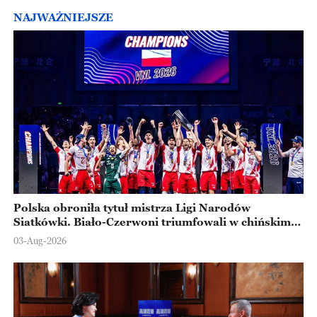
NAJWAŻNIEJSZE
Polska obroniła tytuł mistrza Ligi Narodów
Siatkówki. Biało-Czerwoni triumfowali w chińskim
Ningbo
03-Aug-2026