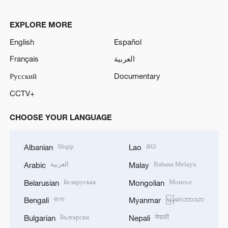
EXPLORE MORE
English
Español
Français
العربية
Русский
Documentary
CCTV+
CHOOSE YOUR LANGUAGE
Shqip
ລາວ
Albanian
Lao
العربية
Bahasa Melayu
Arabic
Malay
Беларуская
Монгол
Belarusian
Mongolian
বাংলা
မြန်မာဘာသာ
Bengali
Myanmar
Български
नेपाली
Bulgarian
Nepali