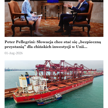
Peter Pellegrini: Słowacja chce stać się „bezpieczną
przystanią” dla chińskich inwestycji w Unii
Europejskiej
01-Aug-2026