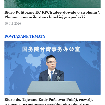
Biuro Polityczne KC KPCh zdecydowało o zwołaniu V
Plenum i omówiło stan chińskiej gospodarki
30-Jul-2026
POWIĄZANE TEMATY
Biuro ds. Tajwanu Rady Państwa: Pokój, rozwój,
wymiana, współpraca - wspólny głos obu stron