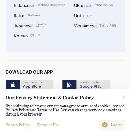
Bahasa Indonesia
Українська
Indonesian
Ukrainian
Italiano
اردو
Italian
Urdu
日本語
Tiếng Việt
Japanese
Vietnamese
한국어
Korean
DOWNLOAD OUR APP
Our Privacy Statement & Cookie Policy
By continuing to browse our site you agree to our use of cookies, revised
Privacy Policy and Terms of Use. You can change your cookie settings
through your browser.
© China Radio International.CRI. All Rights Reserved. 16A
Shijingshan Road, Beijing, China. 100040
Privacy Policy
Terms of Use
I agree