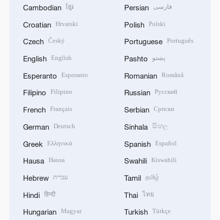
ខ្មែរ
فارسی
Cambodian
Persian
Hrvatski
Polski
Croatian
Polish
Český
Português
Czech
Portuguese
English
پښتو
English
Pashto
Esperanto
Română
Esperanto
Romanian
Filipino
Русский
Filipino
Russian
Français
Српски
French
Serbian
Deutsch
සිංහල
German
Sinhala
Ελληνικά
Español
Greek
Spanish
Hausa
Kiswahili
Hausa
Swahili
עברית
தமிழ்
Hebrew
Tamil
हिन्दी
ไทย
Hindi
Thai
Magyar
Türkçe
Hungarian
Turkish