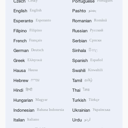
Český
Português
Czech
Portuguese
English
پښتو
English
Pashto
Esperanto
Română
Esperanto
Romanian
Filipino
Русский
Filipino
Russian
Français
Српски
French
Serbian
Deutsch
සිංහල
German
Sinhala
Ελληνικά
Español
Greek
Spanish
Hausa
Kiswahili
Hausa
Swahili
עברית
தமிழ்
Hebrew
Tamil
हिन्दी
ไทย
Hindi
Thai
Magyar
Türkçe
Hungarian
Turkish
Bahasa Indonesia
Українська
Indonesian
Ukrainian
Italiano
اردو
Italian
Urdu