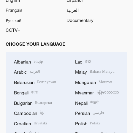
English
Español
Français
العربية
Русский
Documentary
CCTV+
CHOOSE YOUR LANGUAGE
Shqip
ລາວ
Albanian
Lao
العربية
Bahasa Melayu
Arabic
Malay
Беларуская
Монгол
Belarusian
Mongolian
বাংলা
မြန်မာဘာသာ
Bengali
Myanmar
Български
नेपाली
Bulgarian
Nepali
ខ្មែរ
فارسی
Cambodian
Persian
Hrvatski
Polski
Croatian
Polish