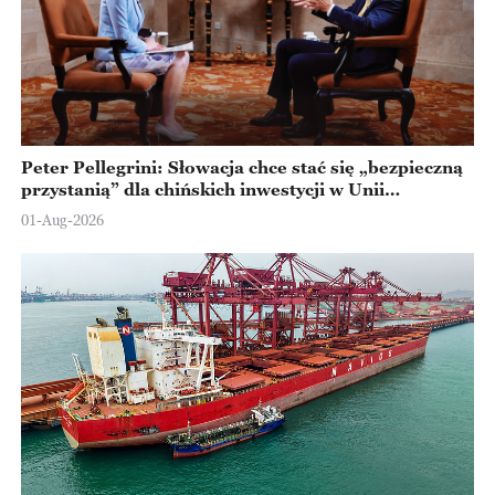
Peter Pellegrini: Słowacja chce stać się „bezpieczną
przystanią” dla chińskich inwestycji w Unii
Europejskiej
01-Aug-2026