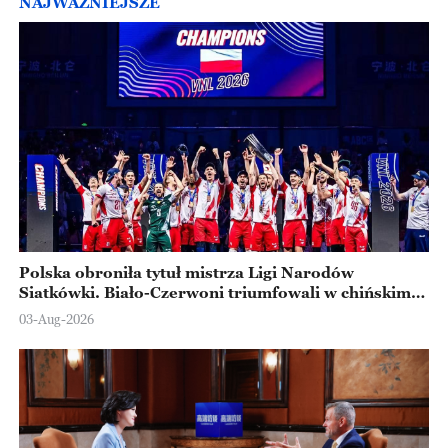
NAJWAŻNIEJSZE
Polska obroniła tytuł mistrza Ligi Narodów
Siatkówki. Biało-Czerwoni triumfowali w chińskim
Ningbo
03-Aug-2026