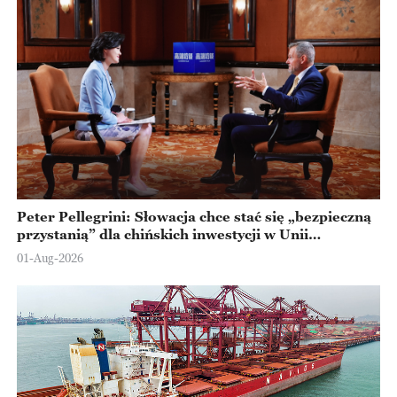
Peter Pellegrini: Słowacja chce stać się „bezpieczną
przystanią” dla chińskich inwestycji w Unii
Europejskiej
01-Aug-2026