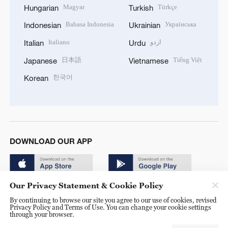
Magyar
Türkçe
Hungarian
Turkish
Bahasa Indonesia
Українська
Indonesian
Ukrainian
Italiano
اردو
Italian
Urdu
日本語
Tiếng Việt
Japanese
Vietnamese
한국어
Korean
DOWNLOAD OUR APP
Our Privacy Statement & Cookie Policy
By continuing to browse our site you agree to our use of cookies, revised
Privacy Policy and Terms of Use. You can change your cookie settings
through your browser.
© China Radio International.CRI. All Rights Reserved. 16A