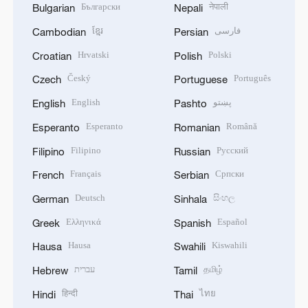
Български
नेपाली
Bulgarian
Nepali
ខ្មែរ
فارسی
Cambodian
Persian
Hrvatski
Polski
Croatian
Polish
Český
Português
Czech
Portuguese
English
پښتو
English
Pashto
Esperanto
Română
Esperanto
Romanian
Filipino
Русский
Filipino
Russian
Français
Српски
French
Serbian
Deutsch
සිංහල
German
Sinhala
Ελληνικά
Español
Greek
Spanish
Hausa
Kiswahili
Hausa
Swahili
עברית
தமிழ்
Hebrew
Tamil
हिन्दी
ไทย
Hindi
Thai