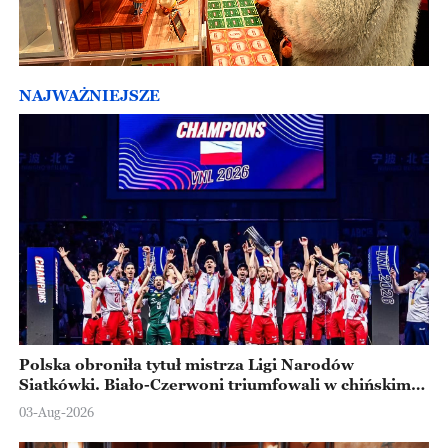
NAJWAŻNIEJSZE
Polska obroniła tytuł mistrza Ligi Narodów
Siatkówki. Biało-Czerwoni triumfowali w chińskim
Ningbo
03-Aug-2026