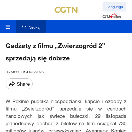
Language
Szukaj
Gadżety z filmu „Zwierzogród 2”
sprzedają się dobrze
06:58:53,01-Dec-2025
Share
W Pekinie pudełka-niespodzianki, kapcie i ozdoby z
filmu „Zwierzogród” sprzedają się w centrach
handlowych jak świeże bułeczki. 29 listopada
jednodniowy dochód z biletów na film osiągnął 730
milionów juanów, przewyższając „Avengers: Koniec