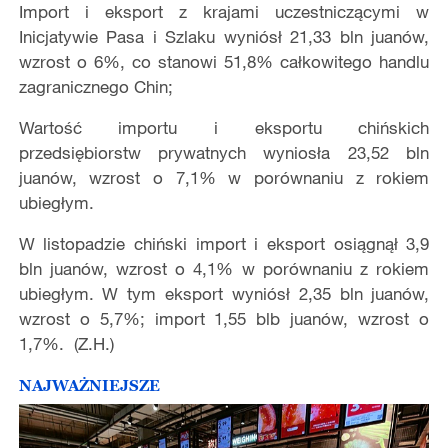
Import i eksport z krajami uczestniczącymi w
Inicjatywie Pasa i Szlaku wyniósł 21,33 bln juanów,
wzrost o 6%, co stanowi 51,8% całkowitego handlu
zagranicznego Chin;
Wartość importu i eksportu chińskich
przedsiębiorstw prywatnych wyniosła 23,52 bln
juanów, wzrost o 7,1% w porównaniu z rokiem
ubiegłym.
W listopadzie chiński import i eksport osiągnął 3,9
bln juanów, wzrost o 4,1% w porównaniu z rokiem
ubiegłym. W tym eksport wyniósł 2,35 bln juanów,
wzrost o 5,7%; import 1,55 blb juanów, wzrost o
1,7%. (Z.H.)
NAJWAŻNIEJSZE