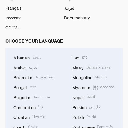
Français
العربية
Русский
Documentary
CCTV+
CHOOSE YOUR LANGUAGE
Shqip
ລາວ
Albanian
Lao
العربية
Bahasa Melayu
Arabic
Malay
Беларуская
Монгол
Belarusian
Mongolian
বাংলা
မြန်မာဘာသာ
Bengali
Myanmar
Български
नेपाली
Bulgarian
Nepali
ខ្មែរ
فارسی
Cambodian
Persian
Hrvatski
Polski
Croatian
Polish
Český
Português
Czech
Portuguese