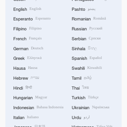
English
پښتو
English
Pashto
Esperanto
Română
Esperanto
Romanian
Filipino
Русский
Filipino
Russian
Français
Српски
French
Serbian
Deutsch
සිංහල
German
Sinhala
Ελληνικά
Español
Greek
Spanish
Hausa
Kiswahili
Hausa
Swahili
עברית
தமிழ்
Hebrew
Tamil
हिन्दी
ไทย
Hindi
Thai
Magyar
Türkçe
Hungarian
Turkish
Bahasa Indonesia
Українська
Indonesian
Ukrainian
Italiano
اردو
Italian
Urdu
日本語
Tiếng Việt