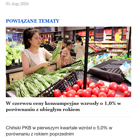
Europejskiej
01-Aug-2026
POWIĄZANE TEMATY
W czerwcu ceny konsumpcyjne wzrosły o 1,0% w
porównaniu z ubiegłym rokiem
Chiński PKB w pierwszym kwartale wzrósł o 5,0% w
porównaniu z rokiem poprzednim