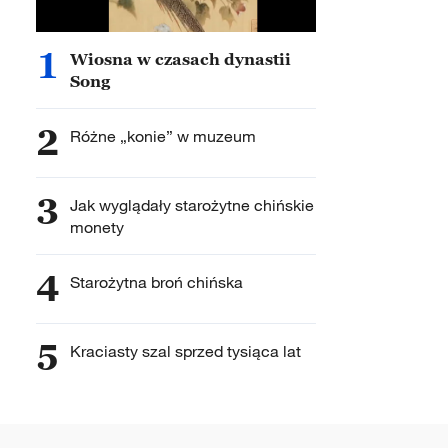
1
Wiosna w czasach dynastii
Song
2
Różne „konie” w muzeum
3
Jak wyglądały starożytne chińskie
monety
4
Starożytna broń chińska
5
Kraciasty szal sprzed tysiąca lat