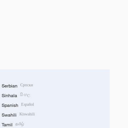
Serbian
Српски
Sinhala
සිංහල
Spanish
Español
Swahili
Kiswahili
Tamil
தமிழ்