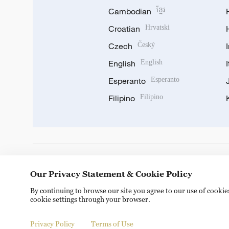
Cambodian
ខ្មែរ
Croatian
Hrvatski
Czech
Český
English
English
Esperanto
Esperanto
Filipino
Filipino
DOWNLOAD OUR APP
Our Privacy Statement & Cookie Policy
By continuing to browse our site you agree to our use of cooki
cookie settings through your browser.
Privacy Policy
Terms of Use
© China Radio International.CRI. All Rights Reserved. 16A S