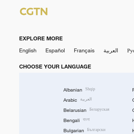
EXPLORE MORE
English
Español
Français
العربية
Ру
CHOOSE YOUR LANGUAGE
Albanian
Shqip
Arabic
العربية
Belarusian
Беларуская
Bengali
বাংলা
Bulgarian
Български