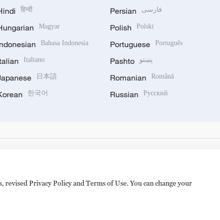
Hindi
हिन्दी
Persian
فارسی
Hungarian
Magyar
Polish
Polski
Indonesian
Bahasa Indonesia
Portuguese
Português
Italian
Italiano
Pashto
پښتو
Japanese
日本語
Romanian
Română
Korean
한국어
Russian
Русский
es, revised Privacy Policy and Terms of Use. You can change your
hijingshan Road, Beijing, China. 100040