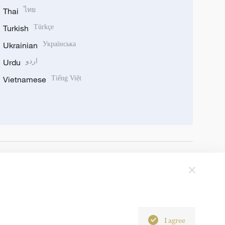
Thai
ไทย
Turkish
Türkçe
Ukrainian
Українська
Urdu
اردو
Vietnamese
Tiếng Việt
I agree