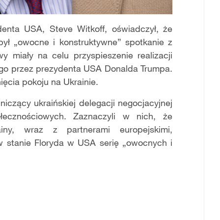
denta USA, Steve Witkoff, oświadczył, że
dbył „owocne i konstruktywne” spotkanie z
 miały na celu przyspieszenie realizacji
go przez prezydenta USA Donalda Trumpa.
ęcia pokoju na Ukrainie.
iczący ukraińskiej delegacji negocjacyjnej
łecznościowych. Zaznaczyli w nich, że
ny, wraz z partnerami europejskimi,
 w stanie Floryda w USA serię „owocnych i