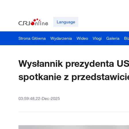
Language
Strona Główna
Wydarzenia
Wideo
Vlogi
Galeria
Bi
Wysłannik prezydenta US
spotkanie z przedstawici
03:59:48,22-Dec-2025