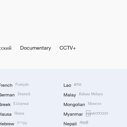
сский
Documentary
CCTV+
French
Français
Lao
ລາວ
German
Deutsch
Malay
Bahasa Melayu
Greek
Ελληνικά
Mongolian
Монгол
Hausa
Hausa
Myanmar
မြန်မာဘာသာ
Hebrew
עברית
Nepali
नेपाली