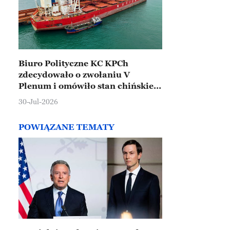
Biuro Polityczne KC KPCh
zdecydowało o zwołaniu V
Plenum i omówiło stan chińskiej
gospodarki
30-Jul-2026
POWIĄZANE TEMATY