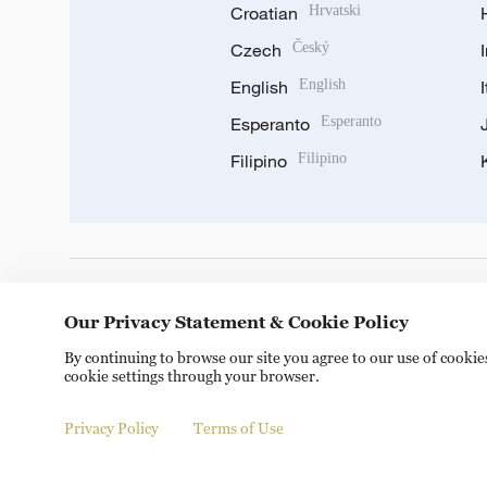
Croatian
Hrvatski
Czech
Český
English
English
Esperanto
Esperanto
Filipino
Filipino
DOWNLOAD OUR APP
Our Privacy Statement & Cookie Policy
By continuing to browse our site you agree to our use of cooki
cookie settings through your browser.
Privacy Policy
Terms of Use
© China Radio International.CRI. All Rights Reserved. 16A S