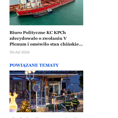
Biuro Polityczne KC KPCh
zdecydowało o zwołaniu V
Plenum i omówiło stan chińskiej
gospodarki
30-Jul-2026
POWIĄZANE TEMATY