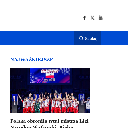
Szukaj
NAJWAŻNIEJSZE
Polska obroniła tytuł mistrza Ligi
Narodów Siatkówki. Biało-