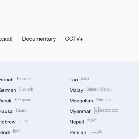
сский
Documentary
CCTV+
French
Français
Lao
ລາວ
German
Deutsch
Malay
Bahasa Melayu
Greek
Ελληνικά
Mongolian
Монгол
Hausa
Hausa
Myanmar
မြန်မာဘာသာ
Hebrew
עברית
Nepali
नेपाली
Hindi
हिन्दी
Persian
فارسی