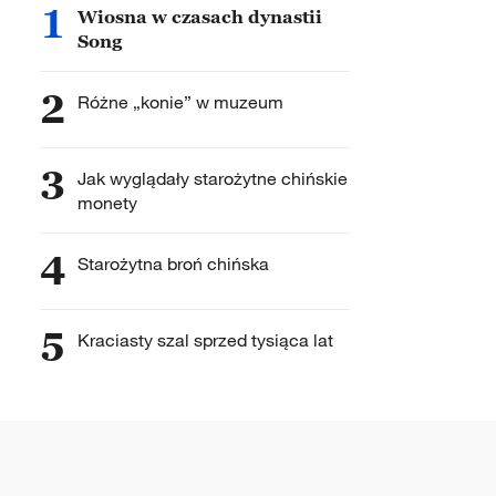
1
Wiosna w czasach dynastii
Song
2
Różne „konie” w muzeum
3
Jak wyglądały starożytne chińskie
monety
4
Starożytna broń chińska
5
Kraciasty szal sprzed tysiąca lat