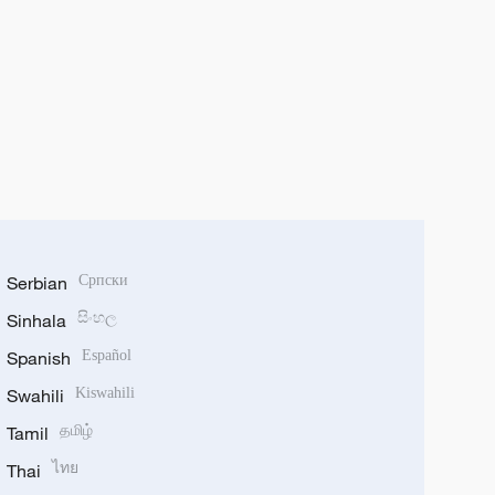
Serbian
Српски
Sinhala
සිංහල
Spanish
Español
Swahili
Kiswahili
Tamil
தமிழ்
Thai
ไทย