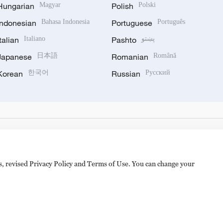
Hungarian
Magyar
Polish
Polski
Indonesian
Bahasa Indonesia
Portuguese
Português
Italian
Italiano
Pashto
پښتو
Japanese
日本語
Romanian
Română
Korean
한국어
Russian
Русский
es, revised Privacy Policy and Terms of Use. You can change your
hijingshan Road, Beijing, China. 100040