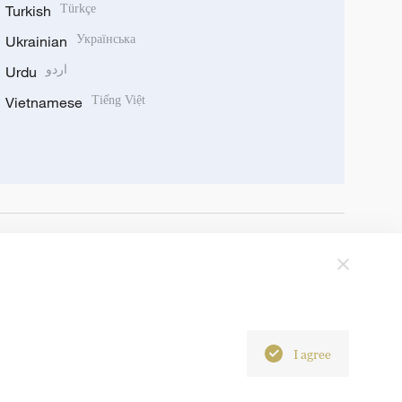
Turkish
Türkçe
Ukrainian
Українська
Urdu
اردو
Vietnamese
Tiếng Việt
I agree