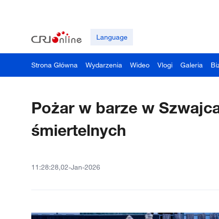
Language
Strona Główna
Wydarzenia
Wideo
Vlogi
Galeria
Bi
Pożar w barze w Szwajcar
śmiertelnych
11:28:28,02-Jan-2026