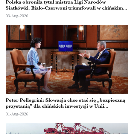
Polska obroniła tytuł mistrza Ligi Narodów
Siatkówki. Biało-Czerwoni triumfowali w chińskim
Ningbo
03-Aug-2026
Peter Pellegrini: Słowacja chce stać się „bezpieczną
przystanią” dla chińskich inwestycji w Unii
Europejskiej
01-Aug-2026