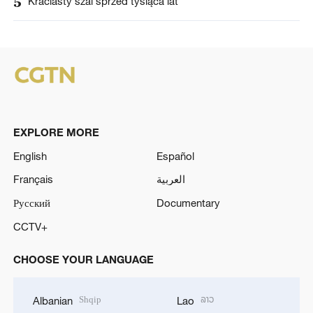
5
Kraciasty szal sprzed tysiąca lat
EXPLORE MORE
English
Español
Français
العربية
Русский
Documentary
CCTV+
CHOOSE YOUR LANGUAGE
Shqip
ລາວ
Albanian
Lao