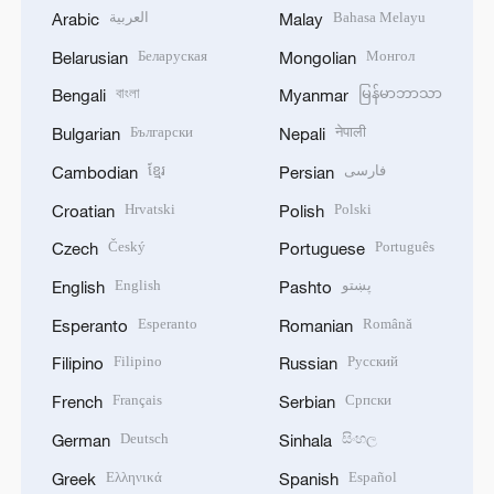
العربية
Bahasa Melayu
Arabic
Malay
Беларуская
Монгол
Belarusian
Mongolian
বাংলা
မြန်မာဘာသာ
Bengali
Myanmar
Български
नेपाली
Bulgarian
Nepali
ខ្មែរ
فارسی
Cambodian
Persian
Hrvatski
Polski
Croatian
Polish
Český
Português
Czech
Portuguese
English
پښتو
English
Pashto
Esperanto
Română
Esperanto
Romanian
Filipino
Русский
Filipino
Russian
Français
Српски
French
Serbian
Deutsch
සිංහල
German
Sinhala
Ελληνικά
Español
Greek
Spanish