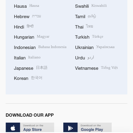
Hausa
Kiswahili
Hausa
Swahili
עברית
தமிழ்
Hebrew
Tamil
हिन्दी
ไทย
Hindi
Thai
Magyar
Türkçe
Hungarian
Turkish
Bahasa Indonesia
Українська
Indonesian
Ukrainian
Italiano
اردو
Italian
Urdu
日本語
Tiếng Việt
Japanese
Vietnamese
한국어
Korean
DOWNLOAD OUR APP