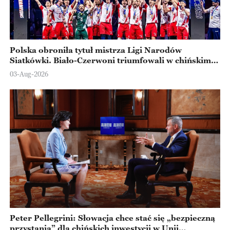
Polska obroniła tytuł mistrza Ligi Narodów
Siatkówki. Biało-Czerwoni triumfowali w chińskim
Ningbo
03-Aug-2026
Peter Pellegrini: Słowacja chce stać się „bezpieczną
przystanią” dla chińskich inwestycji w Unii