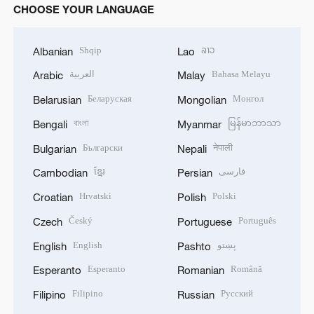
CHOOSE YOUR LANGUAGE
Shqip
ລາວ
Albanian
Lao
العربية
Bahasa Melayu
Arabic
Malay
Беларуская
Монгол
Belarusian
Mongolian
বাংলা
မြန်မာဘာသာ
Bengali
Myanmar
Български
नेपाली
Bulgarian
Nepali
ខ្មែរ
فارسی
Cambodian
Persian
Hrvatski
Polski
Croatian
Polish
Český
Português
Czech
Portuguese
English
پښتو
English
Pashto
Esperanto
Română
Esperanto
Romanian
Filipino
Русский
Filipino
Russian