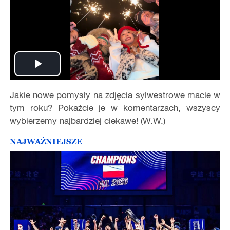
Play
Jakie nowe pomysły na zdjęcia sylwestrowe macie w
Video
tym roku? Pokażcie je w komentarzach, wszyscy
wybierzemy najbardziej ciekawe! (W.W.)
NAJWAŻNIEJSZE