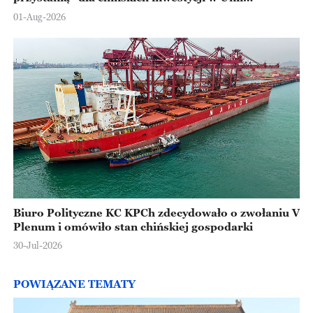
Europejskiej
01-Aug-2026
Biuro Polityczne KC KPCh zdecydowało o zwołaniu V
Plenum i omówiło stan chińskiej gospodarki
30-Jul-2026
POWIĄZANE TEMATY