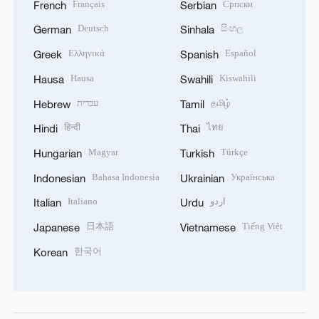
Français
Српски
French
Serbian
Deutsch
සිංහල
German
Sinhala
Ελληνικά
Español
Greek
Spanish
Hausa
Kiswahili
Hausa
Swahili
עברית
தமிழ்
Hebrew
Tamil
हिन्दी
ไทย
Hindi
Thai
Magyar
Türkçe
Hungarian
Turkish
Bahasa Indonesia
Українська
Indonesian
Ukrainian
Italiano
اردو
Italian
Urdu
日本語
Tiếng Việt
Japanese
Vietnamese
한국어
Korean