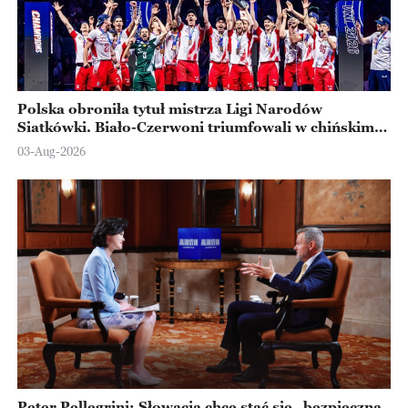
Polska obroniła tytuł mistrza Ligi Narodów
Siatkówki. Biało-Czerwoni triumfowali w chińskim
Ningbo
03-Aug-2026
Peter Pellegrini: Słowacja chce stać się „bezpieczną