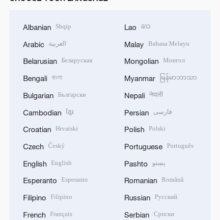
Shqip
ລາວ
Albanian
Lao
العربية
Bahasa Melayu
Arabic
Malay
Беларуская
Монгол
Belarusian
Mongolian
বাংলা
မြန်မာဘာသာ
Bengali
Myanmar
Български
नेपाली
Bulgarian
Nepali
ខ្មែរ
فارسی
Cambodian
Persian
Hrvatski
Polski
Croatian
Polish
Český
Português
Czech
Portuguese
English
پښتو
English
Pashto
Esperanto
Română
Esperanto
Romanian
Filipino
Русский
Filipino
Russian
Français
Српски
French
Serbian