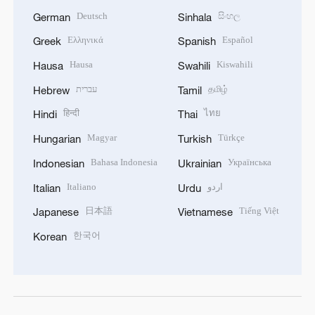
Deutsch
සිංහල
German
Sinhala
Ελληνικά
Español
Greek
Spanish
Hausa
Kiswahili
Hausa
Swahili
עברית
தமிழ்
Hebrew
Tamil
हिन्दी
ไทย
Hindi
Thai
Magyar
Türkçe
Hungarian
Turkish
Bahasa Indonesia
Українська
Indonesian
Ukrainian
Italiano
اردو
Italian
Urdu
日本語
Tiếng Việt
Japanese
Vietnamese
한국어
Korean