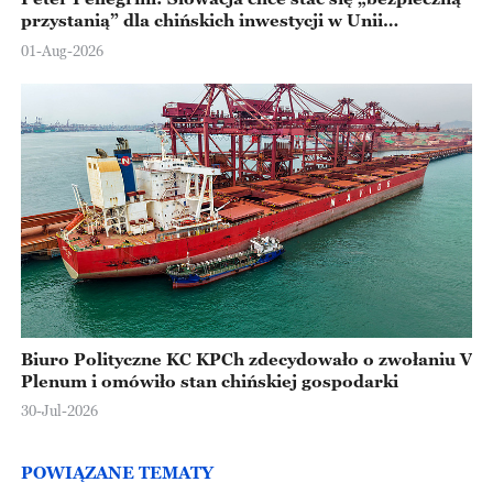
przystanią” dla chińskich inwestycji w Unii
Europejskiej
01-Aug-2026
Biuro Polityczne KC KPCh zdecydowało o zwołaniu V
Plenum i omówiło stan chińskiej gospodarki
30-Jul-2026
POWIĄZANE TEMATY