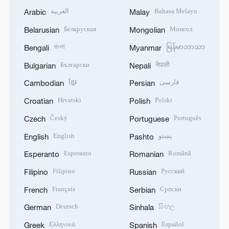
العربية
Bahasa Melayu
Arabic
Malay
Беларуская
Монгол
Belarusian
Mongolian
বাংলা
မြန်မာဘာသာ
Bengali
Myanmar
Български
नेपाली
Bulgarian
Nepali
ខ្មែរ
فارسی
Cambodian
Persian
Hrvatski
Polski
Croatian
Polish
Český
Português
Czech
Portuguese
English
پښتو
English
Pashto
Esperanto
Română
Esperanto
Romanian
Filipino
Русский
Filipino
Russian
Français
Српски
French
Serbian
Deutsch
සිංහල
German
Sinhala
Ελληνικά
Español
Greek
Spanish