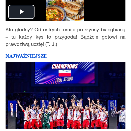
Play
Kto głodny? Od ostrych remipi po słynny biangbiang
Video
– tu każdy kęs to przygoda! Bądźcie gotowi na
prawdziwą ucztę! (T. J.)
NAJWAŻNIEJSZE