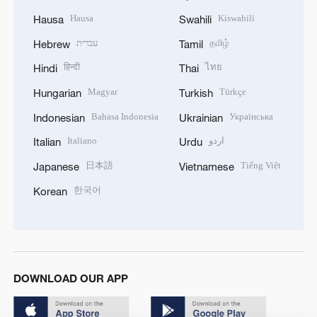
Hausa
Kiswahili
Hausa
Swahili
עברית
தமிழ்
Hebrew
Tamil
हिन्दी
ไทย
Hindi
Thai
Magyar
Türkçe
Hungarian
Turkish
Bahasa Indonesia
Українська
Indonesian
Ukrainian
Italiano
اردو
Italian
Urdu
日本語
Tiếng Việt
Japanese
Vietnamese
한국어
Korean
DOWNLOAD OUR APP