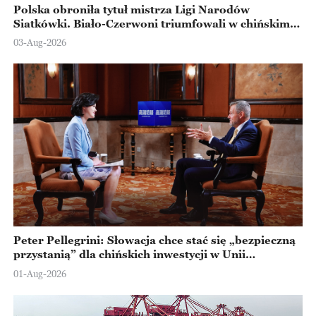
Polska obroniła tytuł mistrza Ligi Narodów
Siatkówki. Biało-Czerwoni triumfowali w chińskim
Ningbo
03-Aug-2026
Peter Pellegrini: Słowacja chce stać się „bezpieczną
przystanią” dla chińskich inwestycji w Unii
Europejskiej
01-Aug-2026