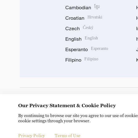
Cambodian
ខ្មែរ
Croatian
Hrvatski
Czech
Český
English
English
Esperanto
Esperanto
Filipino
Filipino
DOWNLOAD OUR APP
Our Privacy Statement & Cookie Policy
By continuing to browse our site you agree to our use of cooki
cookie settings through your browser.
Privacy Policy
Terms of Use
© China Radio International.CRI. All Rights Reserved. 16A S