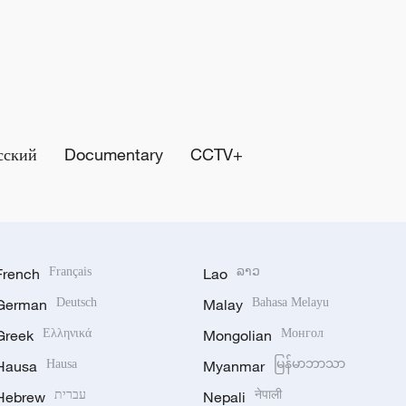
сский
Documentary
CCTV+
French
Français
Lao
ລາວ
German
Deutsch
Malay
Bahasa Melayu
Greek
Ελληνικά
Mongolian
Монгол
Hausa
Hausa
Myanmar
မြန်မာဘာသာ
Hebrew
עברית
Nepali
नेपाली