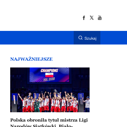
Szukaj
NAJWAŻNIEJSZE
Polska obroniła tytuł mistrza Ligi
Narodów Siatkówki. Biało-