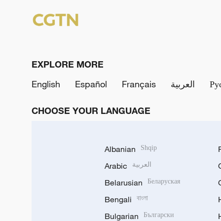
EXPLORE MORE
English
Español
Français
العربية
Ру
CHOOSE YOUR LANGUAGE
Albanian
Shqip
Arabic
العربية
Belarusian
Беларуская
Bengali
বাংলা
Bulgarian
Български