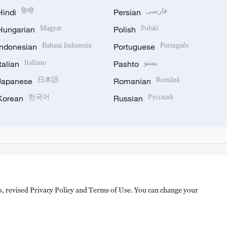
Hindi
हिन्दी
Persian
فارسی
Hungarian
Magyar
Polish
Polski
Indonesian
Bahasa Indonesia
Portuguese
Português
Italian
Italiano
Pashto
پښتو
Japanese
日本語
Romanian
Română
Korean
한국어
Russian
Русский
es, revised Privacy Policy and Terms of Use. You can change your
hijingshan Road, Beijing, China. 100040