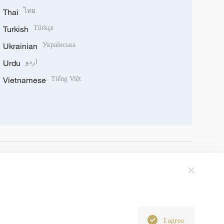
Thai
ไทย
Turkish
Türkçe
Ukrainian
Українська
Urdu
اردو
Vietnamese
Tiếng Việt
I agree