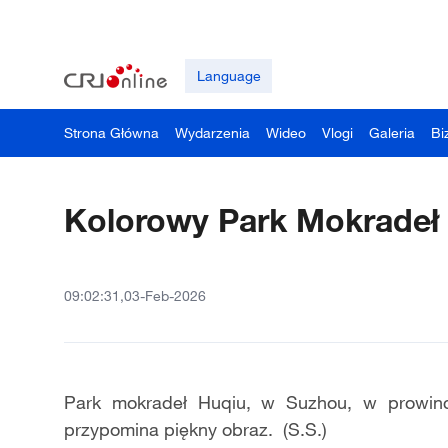
Language
Strona Główna
Wydarzenia
Wideo
Vlogi
Galeria
Bi
Kolorowy Park Mokradeł
09:02:31,03-Feb-2026
Park mokradeł Huqiu, w Suzhou, w prowincj
przypomina piękny obraz. (S.S.)