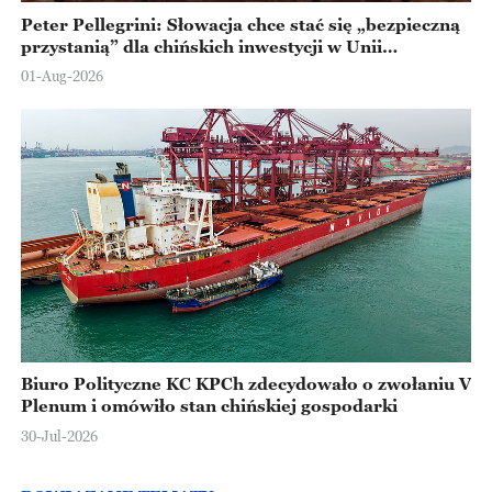
Peter Pellegrini: Słowacja chce stać się „bezpieczną
przystanią” dla chińskich inwestycji w Unii
Europejskiej
01-Aug-2026
Biuro Polityczne KC KPCh zdecydowało o zwołaniu V
Plenum i omówiło stan chińskiej gospodarki
30-Jul-2026