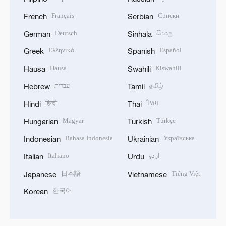
Français
Српски
French
Serbian
Deutsch
සිංහල
German
Sinhala
Ελληνικά
Español
Greek
Spanish
Hausa
Kiswahili
Hausa
Swahili
עברית
தமிழ்
Hebrew
Tamil
हिन्दी
ไทย
Hindi
Thai
Magyar
Türkçe
Hungarian
Turkish
Bahasa Indonesia
Українська
Indonesian
Ukrainian
Italiano
اردو
Italian
Urdu
日本語
Tiếng Việt
Japanese
Vietnamese
한국어
Korean