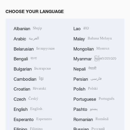
CHOOSE YOUR LANGUAGE
Shqip
ລາວ
Albanian
Lao
العربية
Bahasa Melayu
Arabic
Malay
Беларуская
Монгол
Belarusian
Mongolian
বাংলা
မြန်မာဘာသာ
Bengali
Myanmar
Български
नेपाली
Bulgarian
Nepali
ខ្មែរ
فارسی
Cambodian
Persian
Hrvatski
Polski
Croatian
Polish
Český
Português
Czech
Portuguese
English
پښتو
English
Pashto
Esperanto
Română
Esperanto
Romanian
Filipino
Русский
Filipino
Russian