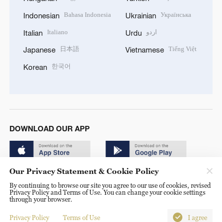
Bahasa Indonesia
Українська
Indonesian
Ukrainian
Italiano
اردو
Italian
Urdu
日本語
Tiếng Việt
Japanese
Vietnamese
한국어
Korean
DOWNLOAD OUR APP
Our Privacy Statement & Cookie Policy
By continuing to browse our site you agree to our use of cookies, revised
Privacy Policy and Terms of Use. You can change your cookie settings
through your browser.
© China Radio International.CRI. All Rights Reserved. 16A
Shijingshan Road, Beijing, China. 100040
Privacy Policy
Terms of Use
I agree