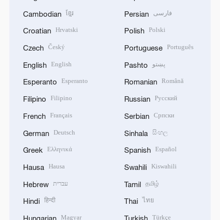
ខ្មែរ
فارسی
Cambodian
Persian
Hrvatski
Polski
Croatian
Polish
Český
Português
Czech
Portuguese
English
پښتو
English
Pashto
Esperanto
Română
Esperanto
Romanian
Filipino
Русский
Filipino
Russian
Français
Српски
French
Serbian
Deutsch
සිංහල
German
Sinhala
Ελληνικά
Español
Greek
Spanish
Hausa
Kiswahili
Hausa
Swahili
עברית
தமிழ்
Hebrew
Tamil
हिन्दी
ไทย
Hindi
Thai
Magyar
Türkçe
Hungarian
Turkish