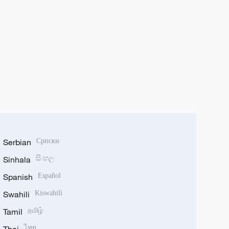
Serbian
Српски
Sinhala
සිංහල
Spanish
Español
Swahili
Kiswahili
Tamil
தமிழ்
ไทย