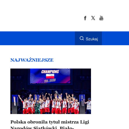
Szukaj
NAJWAŻNIEJSZE
Polska obroniła tytuł mistrza Ligi
Narodów Siatkówki. Biało-