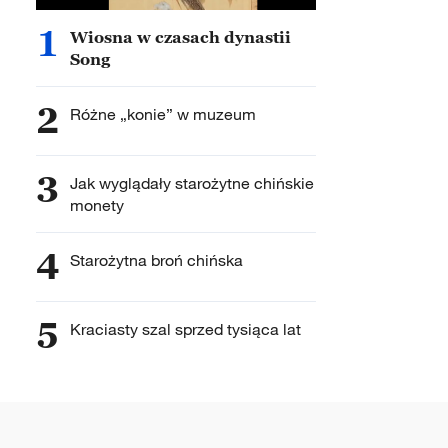
1
Wiosna w czasach dynastii
Song
2
Różne „konie” w muzeum
3
Jak wyglądały starożytne chińskie
monety
4
Starożytna broń chińska
5
Kraciasty szal sprzed tysiąca lat