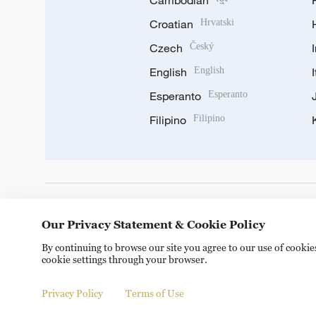
Cambodian
Croatian
Hrvatski
Czech
Český
English
English
Esperanto
Esperanto
Filipino
Filipino
DOWNLOAD OUR APP
Our Privacy Statement & Cookie Policy
By continuing to browse our site you agree to our use of cooki
cookie settings through your browser.
Privacy Policy
Terms of Use
© China Radio International.CRI. All Rights Reserved. 16A S