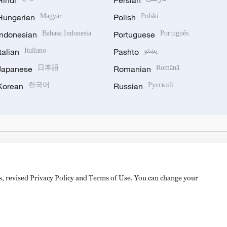
Hindi
Persian
Hungarian
Magyar
Polish
Polski
Indonesian
Bahasa Indonesia
Portuguese
Português
Italian
Italiano
Pashto
پښتو
Japanese
日本語
Romanian
Română
Korean
한국어
Russian
Русский
es, revised Privacy Policy and Terms of Use. You can change your
hijingshan Road, Beijing, China. 100040