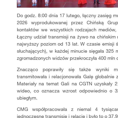
Do godz. 8:00 dnia 17 lutego, łączny zasięg 
2026 wyprodukowanej przez Chińską Gru
kontaktów we wszystkich rodzajach mediów,
Łączny udział transmisji na żywo na chińskim 
najwyższy poziom od 13 lat. W czasie emisji ś
słuchających), w każdej minucie sięgała 325 
zgromadzonych widzów przekroczyła 400 mln 
Znacząco poprawiły się także wyniki mi
transmitowała i relacjonowała Galę globalnie
Materiały na temat Gali na CGTN uzyskały 2
wideo, co oznacza wzrost odpowiednio o 
ubiegłym.
CMG współpracowała z niemal 4 tysiącam
jednoczesne transmisje i relacje i było to o 37,