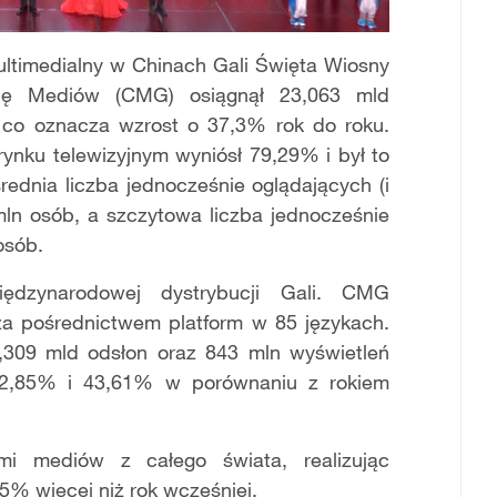
multimedialny w Chinach Gali Święta Wiosny
pę Mediów (CMG) osiągnął 23,063 mld
 co oznacza wzrost o 37,3% rok do roku.
rynku telewizyjnym wyniósł 79,29% i był to
rednia liczba jednocześnie oglądających (i
mln osób, a szczytowa liczba jednocześnie
osób.
ędzynarodowej dystrybucji Gali. CMG
 za pośrednictwem platform w 85 językach.
,309 mld odsłon oraz 843 mln wyświetleń
32,85% i 43,61% w porównaniu z rokiem
i mediów z całego świata, realizując
95% więcej niż rok wcześniej.