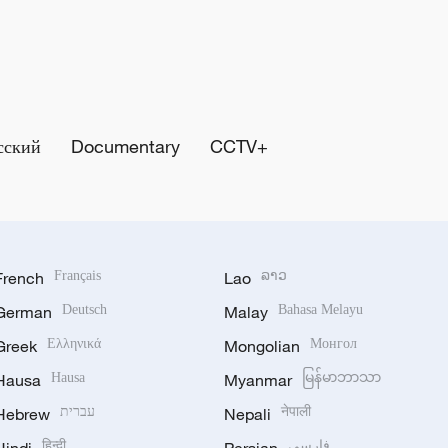
сский
Documentary
CCTV+
French
Français
Lao
ລາວ
German
Deutsch
Malay
Bahasa Melayu
Greek
Ελληνικά
Mongolian
Монгол
Hausa
Hausa
Myanmar
မြန်မာဘာသာ
Hebrew
עברית
Nepali
नेपाली
हिन्दी
فارسی