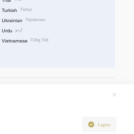
Thai
Turkish
Türkçe
Ukrainian
Українська
Urdu
اردو
Vietnamese
Tiếng Việt
I agree