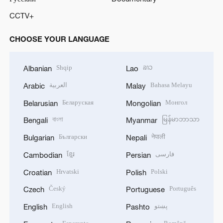
CCTV+
CHOOSE YOUR LANGUAGE
Shqip
ລາວ
Albanian
Lao
العربية
Bahasa Melayu
Arabic
Malay
Беларуская
Монгол
Belarusian
Mongolian
বাংলা
မြန်မာဘာသာ
Bengali
Myanmar
Български
नेपाली
Bulgarian
Nepali
ខ្មែរ
فارسی
Cambodian
Persian
Hrvatski
Polski
Croatian
Polish
Český
Português
Czech
Portuguese
English
پښتو
English
Pashto