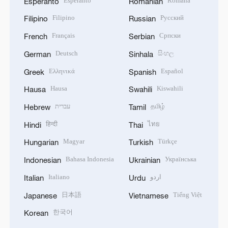
Esperanto
Română
Esperanto
Romanian
Filipino
Русский
Filipino
Russian
Français
Српски
French
Serbian
Deutsch
සිංහල
German
Sinhala
Ελληνικά
Español
Greek
Spanish
Hausa
Kiswahili
Hausa
Swahili
עברית
தமிழ்
Hebrew
Tamil
हिन्दी
ไทย
Hindi
Thai
Magyar
Türkçe
Hungarian
Turkish
Bahasa Indonesia
Українська
Indonesian
Ukrainian
Italiano
اردو
Italian
Urdu
日本語
Tiếng Việt
Japanese
Vietnamese
한국어
Korean