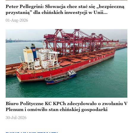
Peter Pellegrini: Słowacja chce stać się „bezpieczną
przystanią” dla chińskich inwestycji w Unii
Europejskiej
01-Aug-2026
Biuro Polityczne KC KPCh zdecydowało o zwołaniu V
Plenum i omówiło stan chińskiej gospodarki
30-Jul-2026