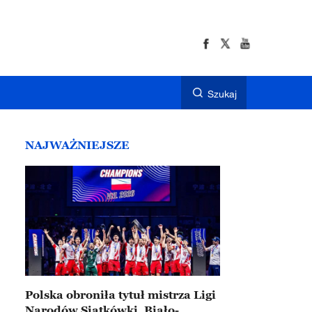
Szukaj
NAJWAŻNIEJSZE
Polska obroniła tytuł mistrza Ligi
Narodów Siatkówki. Biało-