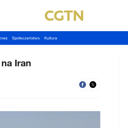
znes
Społeczeństwo
Kultura
 na Iran