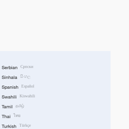
Serbian
Српски
Sinhala
සිංහල
Spanish
Español
Swahili
Kiswahili
Tamil
தமிழ்
Thai
ไทย
Turkish
Türkçe