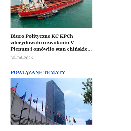
Biuro Polityczne KC KPCh
zdecydowało o zwołaniu V
Plenum i omówiło stan chińskiej
gospodarki
30-Jul-2026
POWIĄZANE TEMATY