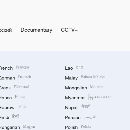
сский
Documentary
CCTV+
French
Français
Lao
ລາວ
German
Deutsch
Malay
Bahasa Melayu
Greek
Ελληνικά
Mongolian
Монгол
Hausa
Hausa
Myanmar
မြန်မာဘာသာ
Hebrew
עברית
Nepali
नेपाली
Hindi
हिन्दी
Persian
فارسی
Hungarian
Magyar
Polish
Polski