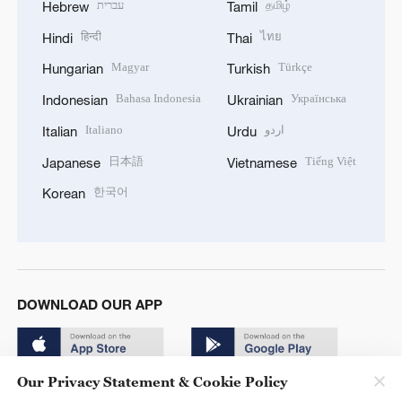
עברית
தமிழ்
Hebrew
Tamil
हिन्दी
ไทย
Hindi
Thai
Magyar
Türkçe
Hungarian
Turkish
Bahasa Indonesia
Українська
Indonesian
Ukrainian
Italiano
اردو
Italian
Urdu
日本語
Tiếng Việt
Japanese
Vietnamese
한국어
Korean
DOWNLOAD OUR APP
Our Privacy Statement & Cookie Policy