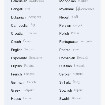
Беларуская
Монгол
Belarusian
Mongolian
বাংলা
မြန်မာဘာသာ
Bengali
Myanmar
Български
नेपाली
Bulgarian
Nepali
ខ្មែរ
فارسی
Cambodian
Persian
Hrvatski
Polski
Croatian
Polish
Český
Português
Czech
Portuguese
English
پښتو
English
Pashto
Esperanto
Română
Esperanto
Romanian
Filipino
Русский
Filipino
Russian
Français
Српски
French
Serbian
Deutsch
සිංහල
German
Sinhala
Ελληνικά
Español
Greek
Spanish
Hausa
Kiswahili
Hausa
Swahili