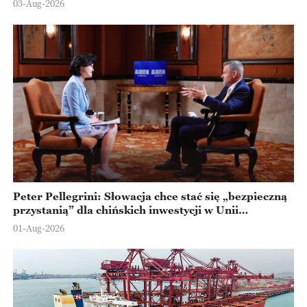
03-Aug-2026
Peter Pellegrini: Słowacja chce stać się „bezpieczną
przystanią” dla chińskich inwestycji w Unii
Europejskiej
01-Aug-2026