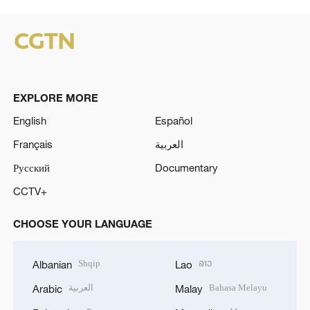
EXPLORE MORE
English
Español
Français
العربية
Русский
Documentary
CCTV+
CHOOSE YOUR LANGUAGE
Shqip
ລາວ
Albanian
Lao
العربية
Bahasa Melayu
Arabic
Malay