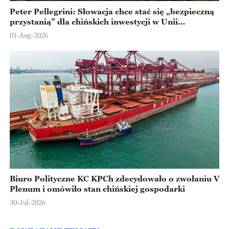
Peter Pellegrini: Słowacja chce stać się „bezpieczną
przystanią” dla chińskich inwestycji w Unii
Europejskiej
01-Aug-2026
Biuro Polityczne KC KPCh zdecydowało o zwołaniu V
Plenum i omówiło stan chińskiej gospodarki
30-Jul-2026