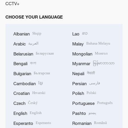
CCTV+
CHOOSE YOUR LANGUAGE
Shqip
ລາວ
Albanian
Lao
العربية
Bahasa Melayu
Arabic
Malay
Беларуская
Монгол
Belarusian
Mongolian
বাংলা
မြန်မာဘာသာ
Bengali
Myanmar
Български
नेपाली
Bulgarian
Nepali
ខ្មែរ
فارسی
Cambodian
Persian
Hrvatski
Polski
Croatian
Polish
Český
Português
Czech
Portuguese
English
پښتو
English
Pashto
Esperanto
Română
Esperanto
Romanian