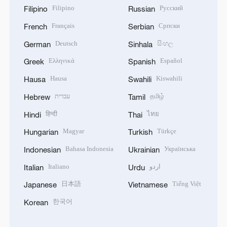
Filipino
Русский
Filipino
Russian
Français
Српски
French
Serbian
Deutsch
සිංහල
German
Sinhala
Ελληνικά
Español
Greek
Spanish
Hausa
Kiswahili
Hausa
Swahili
עברית
தமிழ்
Hebrew
Tamil
हिन्दी
ไทย
Hindi
Thai
Magyar
Türkçe
Hungarian
Turkish
Bahasa Indonesia
Українська
Indonesian
Ukrainian
Italiano
اردو
Italian
Urdu
日本語
Tiếng Việt
Japanese
Vietnamese
한국어
Korean