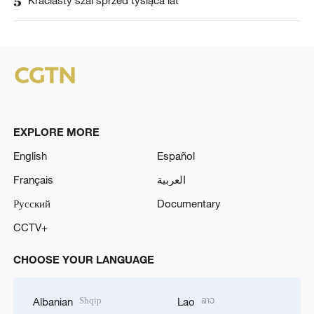
5
Kraciasty szal sprzed tysiąca lat
EXPLORE MORE
English
Español
Français
العربية
Русский
Documentary
CCTV+
CHOOSE YOUR LANGUAGE
Shqip
ລາວ
Albanian
Lao