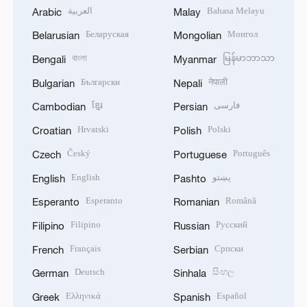
العربية
Bahasa Melayu
Arabic
Malay
Беларуская
Монгол
Belarusian
Mongolian
বাংলা
မြန်မာဘာသာ
Bengali
Myanmar
Български
नेपाली
Bulgarian
Nepali
ខ្មែរ
فارسی
Cambodian
Persian
Hrvatski
Polski
Croatian
Polish
Český
Português
Czech
Portuguese
English
پښتو
English
Pashto
Esperanto
Română
Esperanto
Romanian
Filipino
Русский
Filipino
Russian
Français
Српски
French
Serbian
Deutsch
සිංහල
German
Sinhala
Ελληνικά
Español
Greek
Spanish