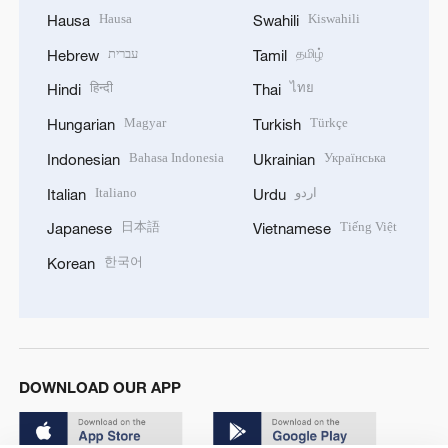
Hausa
Kiswahili
Hausa
Swahili
עברית
தமிழ்
Hebrew
Tamil
हिन्दी
ไทย
Hindi
Thai
Magyar
Türkçe
Hungarian
Turkish
Bahasa Indonesia
Українська
Indonesian
Ukrainian
Italiano
اردو
Italian
Urdu
日本語
Tiếng Việt
Japanese
Vietnamese
한국어
Korean
DOWNLOAD OUR APP