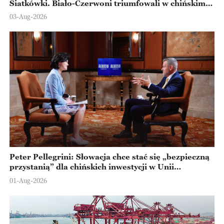
Siatkówki. Biało-Czerwoni triumfowali w chińskim
Ningbo
03-Aug-2026
Peter Pellegrini: Słowacja chce stać się „bezpieczną
przystanią” dla chińskich inwestycji w Unii
Europejskiej
01-Aug-2026