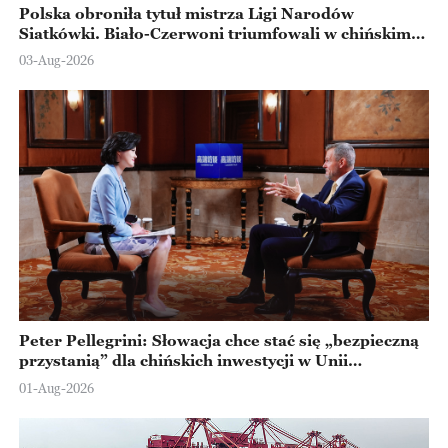
Polska obroniła tytuł mistrza Ligi Narodów
Siatkówki. Biało-Czerwoni triumfowali w chińskim
Ningbo
03-Aug-2026
Peter Pellegrini: Słowacja chce stać się „bezpieczną
przystanią” dla chińskich inwestycji w Unii
Europejskiej
01-Aug-2026