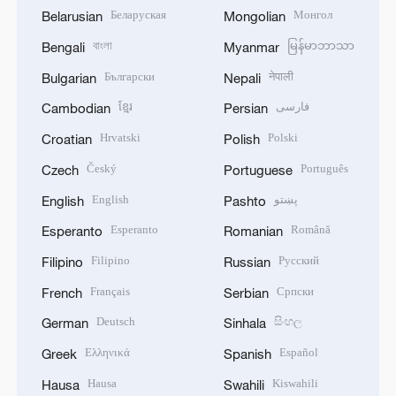
Беларуская
Монгол
Belarusian
Mongolian
বাংলা
မြန်မာဘာသာ
Bengali
Myanmar
Български
नेपाली
Bulgarian
Nepali
ខ្មែរ
فارسی
Cambodian
Persian
Hrvatski
Polski
Croatian
Polish
Český
Português
Czech
Portuguese
English
پښتو
English
Pashto
Esperanto
Română
Esperanto
Romanian
Filipino
Русский
Filipino
Russian
Français
Српски
French
Serbian
Deutsch
සිංහල
German
Sinhala
Ελληνικά
Español
Greek
Spanish
Hausa
Kiswahili
Hausa
Swahili