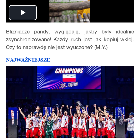
Play
Bliźniacze pandy, wyglądają, jakby były idealnie
Video
zsynchronizowane! Każdy ruch jest jak kopiuj-wklej.
Czy to naprawdę nie jest wyuczone? (M.Y.)
NAJWAŻNIEJSZE