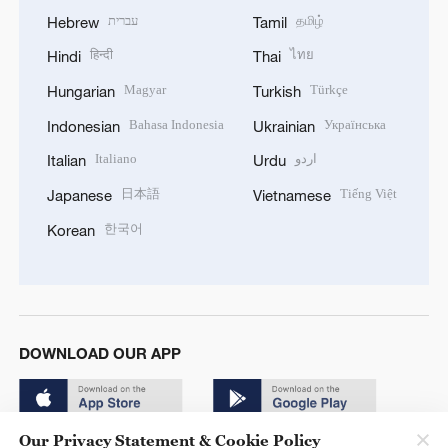
עברית
தமிழ்
Hebrew
Tamil
हिन्दी
ไทย
Hindi
Thai
Magyar
Türkçe
Hungarian
Turkish
Bahasa Indonesia
Українська
Indonesian
Ukrainian
Italiano
اردو
Italian
Urdu
日本語
Tiếng Việt
Japanese
Vietnamese
한국어
Korean
DOWNLOAD OUR APP
Our Privacy Statement & Cookie Policy