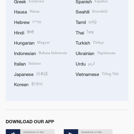
Ελληνικά
Español
Greek
Spanish
Hausa
Kiswahili
Hausa
Swahili
עברית
தமிழ்
Hebrew
Tamil
हिन्दी
ไทย
Hindi
Thai
Magyar
Türkçe
Hungarian
Turkish
Bahasa Indonesia
Українська
Indonesian
Ukrainian
Italiano
اردو
Italian
Urdu
日本語
Tiếng Việt
Japanese
Vietnamese
한국어
Korean
DOWNLOAD OUR APP