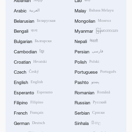
Albanian
Lao
العربية
Bahasa Melayu
Arabic
Malay
Беларуская
Монгол
Belarusian
Mongolian
বাংলা
မြန်မာဘာသာ
Bengali
Myanmar
Български
नेपाली
Bulgarian
Nepali
ខ្មែរ
فارسی
Cambodian
Persian
Hrvatski
Polski
Croatian
Polish
Český
Português
Czech
Portuguese
English
پښتو
English
Pashto
Esperanto
Română
Esperanto
Romanian
Filipino
Русский
Filipino
Russian
Français
Српски
French
Serbian
Deutsch
සිංහල
German
Sinhala