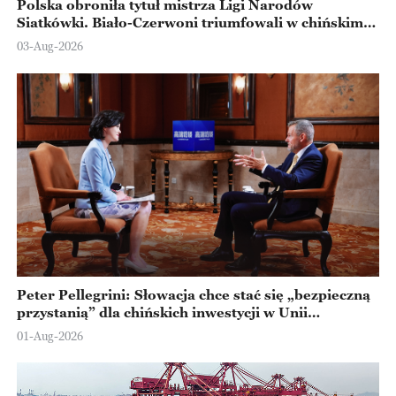
Polska obroniła tytuł mistrza Ligi Narodów
Siatkówki. Biało-Czerwoni triumfowali w chińskim
Ningbo
03-Aug-2026
Peter Pellegrini: Słowacja chce stać się „bezpieczną
przystanią” dla chińskich inwestycji w Unii
Europejskiej
01-Aug-2026