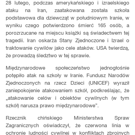
28 lutego, podczas amerykańskiego i izraelskiego
ataku na Iran, zaatakowana została szkoła
podstawowa dla dziewcząt w południowym Iranie, w
wyniku czego potwierdzono śmierć 165 osób, a
porozrzucane na miejscu książki są świadectwem tej
tragedii. Iran oskarża Stany Zjednoczone i Izrael o
traktowanie cywilów jako cele ataków. USA twierdzą,
że prowadzą śledztwo w tej sprawie.
Międzynarodowe społeczeństwo jednogłośnie
potępiło atak na szkoły w Iranie. Fundusz Narodów
Zjednoczonych na rzecz Dzieci (UNICEF) wyraził
zaniepokojenie atakowaniem szkół, podkreślając, że
„atakowanie celów i obiektów cywilnych (w tym
szkół) narusza prawo międzynarodowe”.
Rzecznik chińskiego Ministerstwa Spraw
Zagranicznych oświadczył, że czerwona linia w
ochronie ludności cywilnej w konfliktach zbrojnych