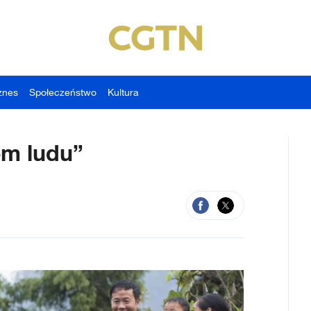
znes
Społeczeństwo
Kultura
em ludu”