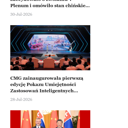
Plenum i omówiło stan chińskiej
gospodarki
30-Jul-2026
CMG zainaugurowała pierwszą
edycję Pokazu Umiejętności
Zastosowań Inteligentnych
Robotów
28-Jul-2026