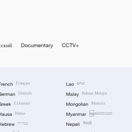
сский
Documentary
CCTV+
French
Français
Lao
ລາວ
German
Deutsch
Malay
Bahasa Melayu
Greek
Ελληνικά
Mongolian
Монгол
Hausa
Hausa
Myanmar
မြန်မာဘာသာ
Hebrew
עברית
Nepali
नेपाली