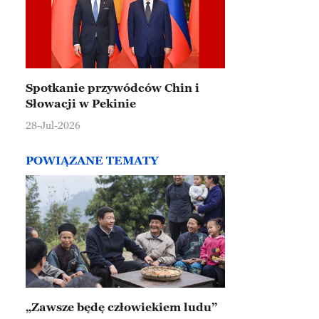
Spotkanie przywódców Chin i
Słowacji w Pekinie
28-Jul-2026
POWIĄZANE TEMATY
„Zawsze będę człowiekiem ludu”