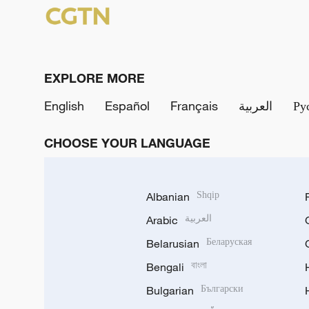
EXPLORE MORE
English
Español
Français
العربية
Ру
CHOOSE YOUR LANGUAGE
Albanian
Shqip
Arabic
العربية
Belarusian
Беларуская
Bengali
বাংলা
Bulgarian
Български