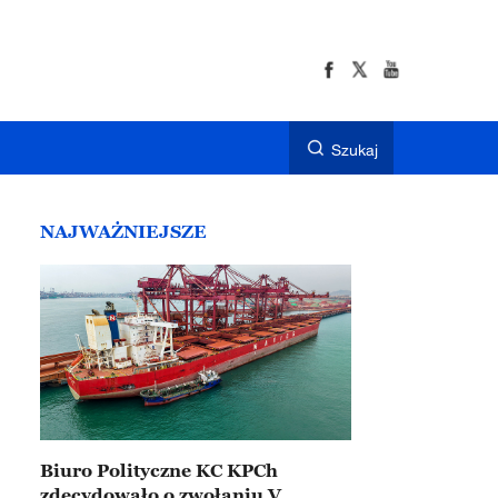
Szukaj
NAJWAŻNIEJSZE
Biuro Polityczne KC KPCh
zdecydowało o zwołaniu V