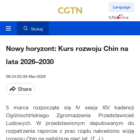
Language
Szukaj
Nowy horyzont: Kurs rozwoju Chin na
lata 2026–2030
08:24:00,05-Mar-2026
Share
5 marca rozpocz
ęł
a si
ę
IV sesja XIV kadencji
Og
ó
lnochi
ń
skiego Zgromadzenia Przedstawicieli
Ludowych. W przedstawionym deputowanym do
rozpatrzenia raporcie z prac rz
ą
du nakre
ś
lono wizj
ę
rozwoju Chin na najbli
ż
sze pi
ęć
lat. (T. J.)