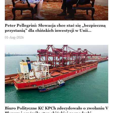
Peter Pellegrini: Słowacja chce stać się „bezpieczną
przystanią” dla chińskich inwestycji w Unii
Europejskiej
01-Aug-2026
Biuro Polityczne KC KPCh zdecydowało o zwołaniu V
Plenum i omówiło stan chińskiej gospodarki