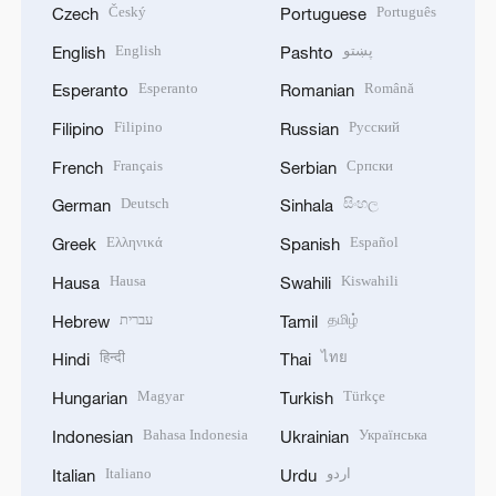
Český
Português
Czech
Portuguese
English
پښتو
English
Pashto
Esperanto
Română
Esperanto
Romanian
Filipino
Русский
Filipino
Russian
Français
Српски
French
Serbian
Deutsch
සිංහල
German
Sinhala
Ελληνικά
Español
Greek
Spanish
Hausa
Kiswahili
Hausa
Swahili
עברית
தமிழ்
Hebrew
Tamil
हिन्दी
ไทย
Hindi
Thai
Magyar
Türkçe
Hungarian
Turkish
Bahasa Indonesia
Українська
Indonesian
Ukrainian
Italiano
اردو
Italian
Urdu