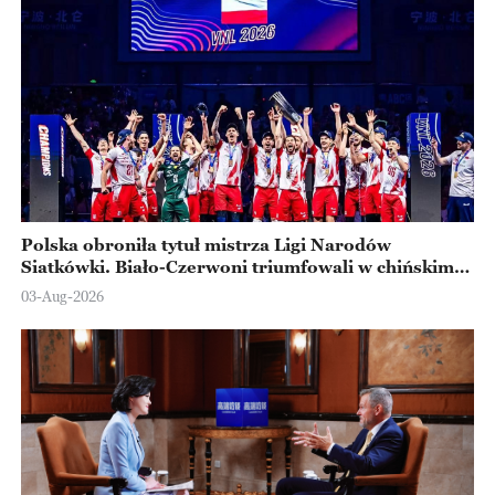
Polska obroniła tytuł mistrza Ligi Narodów
Siatkówki. Biało-Czerwoni triumfowali w chińskim
Ningbo
03-Aug-2026