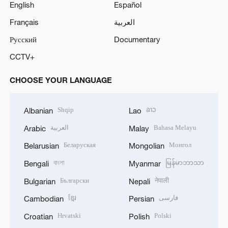
English
Español
Français
العربية
Русский
Documentary
CCTV+
CHOOSE YOUR LANGUAGE
Shqip
ລາວ
Albanian
Lao
العربية
Bahasa Melayu
Arabic
Malay
Беларуская
Монгол
Belarusian
Mongolian
বাংলা
မြန်မာဘာသာ
Bengali
Myanmar
Български
नेपाली
Bulgarian
Nepali
ខ្មែរ
فارسی
Cambodian
Persian
Hrvatski
Polski
Croatian
Polish