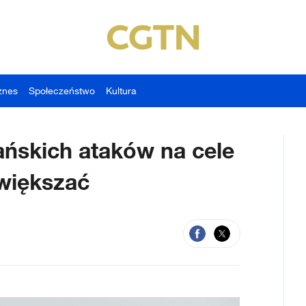
znes
Społeczeństwo
Kultura
rańskich ataków na cele
zwiększać