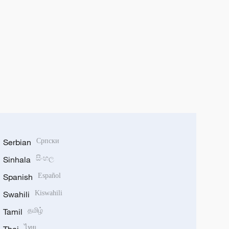
Serbian
Српски
Sinhala
සිංහල
Spanish
Español
Swahili
Kiswahili
Tamil
தமிழ்
ไทย