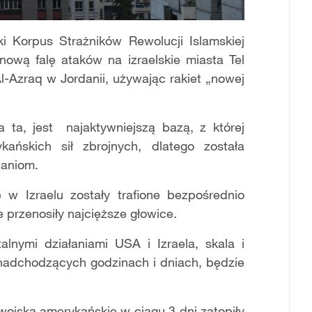
i Korpus Strażników Rewolucji Islamskiej
nową falę ataków na izraelskie miasta Tel
l-Azraq w Jordanii, używając rakiet „nowej
a ta, jest najaktywniejszą bazą, z której
ańskich sił zbrojnych, dlatego została
aniom.
w Izraelu zostały trafione bezpośrednio
 przenosiły najcięższe głowice.
alnymi działaniami USA i Izraela, skala i
 nadchodzących godzinach i dniach, będzie
ojska amerykańskie w ciągu 3 dni zatopiły