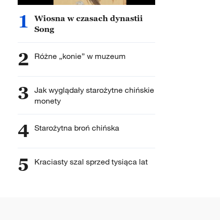
1
Wiosna w czasach dynastii
Song
2
Różne „konie” w muzeum
3
Jak wyglądały starożytne chińskie
monety
4
Starożytna broń chińska
5
Kraciasty szal sprzed tysiąca lat