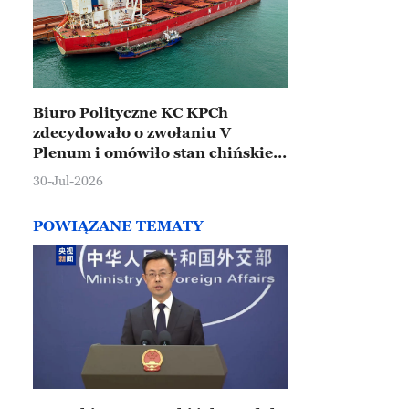
Biuro Polityczne KC KPCh
zdecydowało o zwołaniu V
Plenum i omówiło stan chińskiej
gospodarki
30-Jul-2026
POWIĄZANE TEMATY