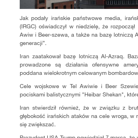
Jak podały irańskie państwowe media, irańsk
(IRGC) oświadczył w niedzielę, że rozpoczął 
Awiw i Beer-szewa, a także na bazę lotniczą A
generacji”.
Iran zaatakował bazę lotniczą Al-Azraq. Baz
prowadzone są działania ofensywne ameryk
poddana wielokrotnym celowanym bombardow
Cele wojskowe w Tel Awiwie i Beer Szewie 
pociskami balistycznymi "Heibar Shekan", które
Iran stwierdził również, że w związku z brut
głębokość irańskich ataków na cele wroga, w
się zwiększać.
Prezydent USA Trump powiedział 7 marca, że w