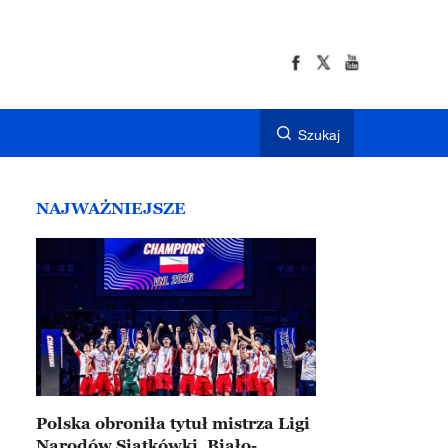
Szukaj
NAJWAŻNIEJSZE
Polska obroniła tytuł mistrza Ligi
Narodów Siatkówki. Biało-