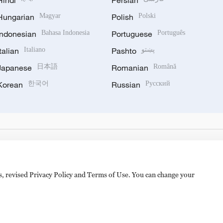
Hindi
Persian
Hungarian
Magyar
Polish
Polski
Indonesian
Bahasa Indonesia
Portuguese
Português
Italian
Italiano
Pashto
پښتو
Japanese
日本語
Romanian
Română
Korean
한국어
Russian
Русский
es, revised Privacy Policy and Terms of Use. You can change your
hijingshan Road, Beijing, China. 100040