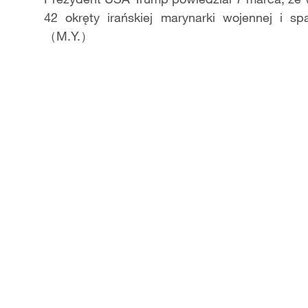
42 okręty irańskiej marynarki wojennej i sp
（M.Y.）