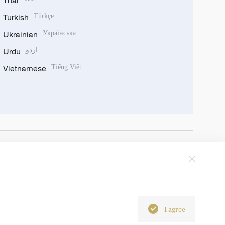
Thai
Turkish
Türkçe
Ukrainian
Українська
Urdu
اردو
Vietnamese
Tiếng Việt
I agree