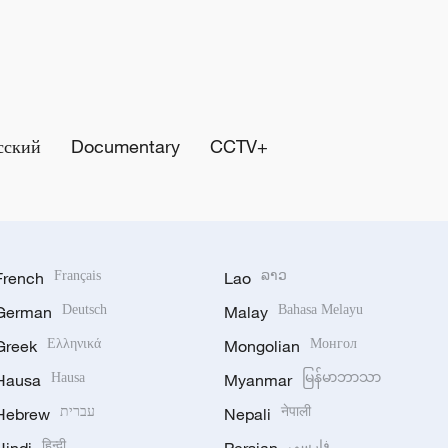
сский
Documentary
CCTV+
French
Français
Lao
ລາວ
German
Deutsch
Malay
Bahasa Melayu
Greek
Ελληνικά
Mongolian
Монгол
Hausa
Hausa
Myanmar
မြန်မာဘာသာ
Hebrew
עברית
Nepali
नेपाली
हिन्दी
فارسی