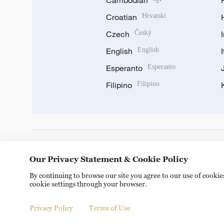
Cambodian
Croatian
Hrvatski
Czech
Český
English
English
Esperanto
Esperanto
Filipino
Filipino
DOWNLOAD OUR APP
Our Privacy Statement & Cookie Policy
By continuing to browse our site you agree to our use of cooki
cookie settings through your browser.
Privacy Policy
Terms of Use
© China Radio International.CRI. All Rights Reserved. 16A S