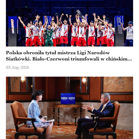
Polska obroniła tytuł mistrza Ligi Narodów
Siatkówki. Biało-Czerwoni triumfowali w chińskim
Ningbo
03-Aug-2026