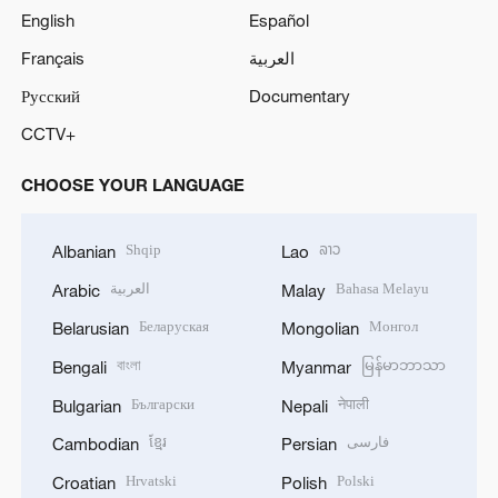
English
Español
Français
العربية
Русский
Documentary
CCTV+
CHOOSE YOUR LANGUAGE
Shqip
ລາວ
Albanian
Lao
العربية
Bahasa Melayu
Arabic
Malay
Беларуская
Монгол
Belarusian
Mongolian
বাংলা
မြန်မာဘာသာ
Bengali
Myanmar
Български
नेपाली
Bulgarian
Nepali
ខ្មែរ
فارسی
Cambodian
Persian
Hrvatski
Polski
Croatian
Polish