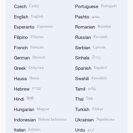
Český
Português
Czech
Portuguese
English
پښتو
English
Pashto
Esperanto
Română
Esperanto
Romanian
Filipino
Русский
Filipino
Russian
Français
Српски
French
Serbian
Deutsch
සිංහල
German
Sinhala
Ελληνικά
Español
Greek
Spanish
Hausa
Kiswahili
Hausa
Swahili
עברית
தமிழ்
Hebrew
Tamil
हिन्दी
ไทย
Hindi
Thai
Magyar
Türkçe
Hungarian
Turkish
Bahasa Indonesia
Українська
Indonesian
Ukrainian
Italiano
اردو
Italian
Urdu