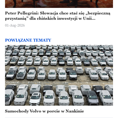
Peter Pellegrini: Słowacja chce stać się „bezpieczną
przystanią” dla chińskich inwestycji w Unii
Europejskiej
01-Aug-2026
POWIĄZANE TEMATY
Samochody Volvo w porcie w Nankinie