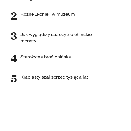
2
Różne „konie” w muzeum
3
Jak wyglądały starożytne chińskie
monety
4
Starożytna broń chińska
5
Kraciasty szal sprzed tysiąca lat