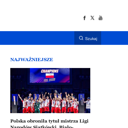
Szukaj
NAJWAŻNIEJSZE
Polska obroniła tytuł mistrza Ligi
Narodów Siatkówki. Biało-