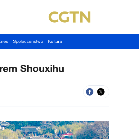
znes
Społeczeństwo
Kultura
orem Shouxihu