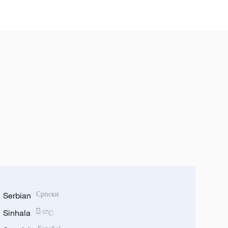
Serbian
Српски
Sinhala
සිංහල