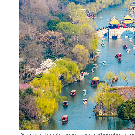
W rejonie turystycznym jeziora Shouxihu, w p