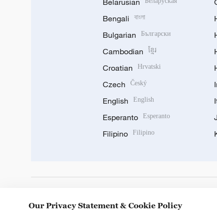
Belarusian
Беларуская
Bengali
বাংলা
Bulgarian
Български
Cambodian
ខ្មែរ
Croatian
Hrvatski
Czech
Český
English
English
Esperanto
Esperanto
Filipino
Filipino
DOWNLOAD OUR APP
Our Privacy Statement & Cookie Policy