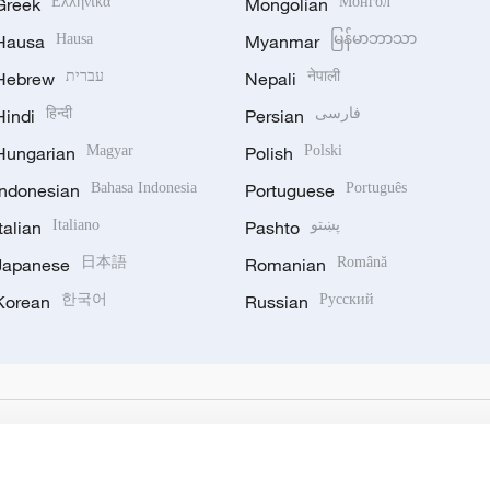
Greek
Ελληνικά
Mongolian
Монгол
Hausa
Hausa
Myanmar
မြန်မာဘာသာ
Hebrew
עברית
Nepali
नेपाली
Hindi
हिन्दी
Persian
فارسی
Hungarian
Magyar
Polish
Polski
Indonesian
Bahasa Indonesia
Portuguese
Português
Italian
Italiano
Pashto
پښتو
Japanese
日本語
Romanian
Română
Korean
한국어
Russian
Русский