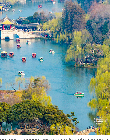
rowincji Jiangsu, wiosenne krajobrazy są w