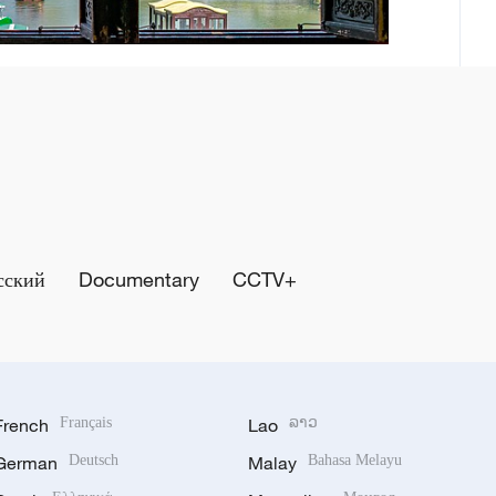
сский
Documentary
CCTV+
French
Français
Lao
ລາວ
German
Deutsch
Malay
Bahasa Melayu