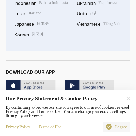
Bahasa Indonesia
Українська
Indonesian
Ukrainian
Italiano
اردو
Italian
Urdu
日本語
Tiếng Việt
Japanese
Vietnamese
한국어
Korean
DOWNLOAD OUR APP
Our Privacy Statement & Cookie Policy
By continuing to browse our site you agree to our use of cookies, revised
Privacy Policy and Terms of Use. You can change your cookie settings
through your browser.
© China Radio International.CRI. All Rights Reserved. 16A
Shijingshan Road, Beijing, China. 100040
Privacy Policy
Terms of Use
I agree