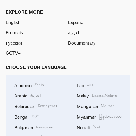
EXPLORE MORE
English
Español
Français
العربية
Русский
Documentary
CCTV+
CHOOSE YOUR LANGUAGE
Shqip
ລາວ
Albanian
Lao
العربية
Bahasa Melayu
Arabic
Malay
Беларуская
Монгол
Belarusian
Mongolian
বাংলা
မြန်မာဘာသာ
Bengali
Myanmar
Български
नेपाली
Bulgarian
Nepali