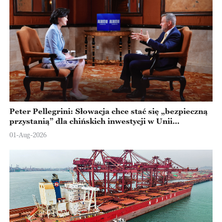
Peter Pellegrini: Słowacja chce stać się „bezpieczną
przystanią” dla chińskich inwestycji w Unii
Europejskiej
01-Aug-2026