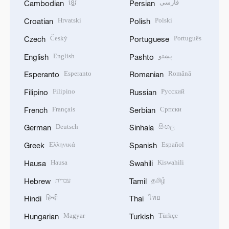
ខ្មែរ
فارسی
Cambodian
Persian
Hrvatski
Polski
Croatian
Polish
Český
Português
Czech
Portuguese
English
پښتو
English
Pashto
Esperanto
Română
Esperanto
Romanian
Filipino
Русский
Filipino
Russian
Français
Српски
French
Serbian
Deutsch
සිංහල
German
Sinhala
Ελληνικά
Español
Greek
Spanish
Hausa
Kiswahili
Hausa
Swahili
עברית
தமிழ்
Hebrew
Tamil
हिन्दी
ไทย
Hindi
Thai
Magyar
Türkçe
Hungarian
Turkish