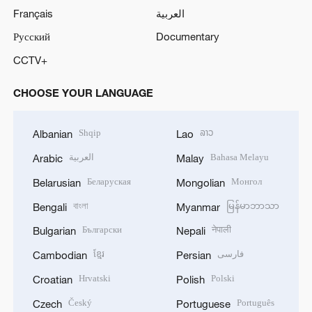
Français
العربية
Русский
Documentary
CCTV+
CHOOSE YOUR LANGUAGE
Shqip
ລາວ
Albanian
Lao
العربية
Bahasa Melayu
Arabic
Malay
Беларуская
Монгол
Belarusian
Mongolian
বাংলা
မြန်မာဘာသာ
Bengali
Myanmar
Български
नेपाली
Bulgarian
Nepali
ខ្មែរ
فارسی
Cambodian
Persian
Hrvatski
Polski
Croatian
Polish
Český
Português
Czech
Portuguese