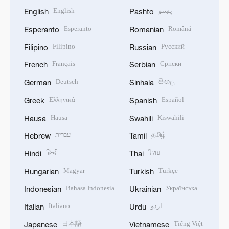
English
پښتو
English
Pashto
Esperanto
Română
Esperanto
Romanian
Filipino
Русский
Filipino
Russian
Français
Српски
French
Serbian
Deutsch
සිංහල
German
Sinhala
Ελληνικά
Español
Greek
Spanish
Hausa
Kiswahili
Hausa
Swahili
עברית
தமிழ்
Hebrew
Tamil
हिन्दी
ไทย
Hindi
Thai
Magyar
Türkçe
Hungarian
Turkish
Bahasa Indonesia
Українська
Indonesian
Ukrainian
Italiano
اردو
Italian
Urdu
日本語
Tiếng Việt
Japanese
Vietnamese