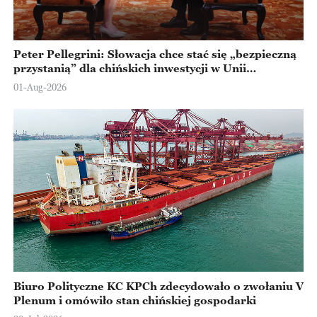
Peter Pellegrini: Słowacja chce stać się „bezpieczną
przystanią” dla chińskich inwestycji w Unii
Europejskiej
01-Aug-2026
Biuro Polityczne KC KPCh zdecydowało o zwołaniu V
Plenum i omówiło stan chińskiej gospodarki