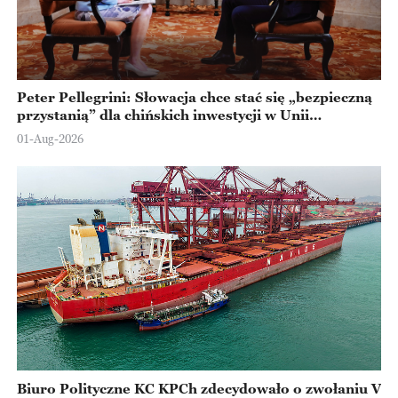
Peter Pellegrini: Słowacja chce stać się „bezpieczną
przystanią” dla chińskich inwestycji w Unii
Europejskiej
01-Aug-2026
Biuro Polityczne KC KPCh zdecydowało o zwołaniu V