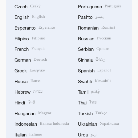
Český
Português
Czech
Portuguese
English
پښتو
English
Pashto
Esperanto
Română
Esperanto
Romanian
Filipino
Русский
Filipino
Russian
Français
Српски
French
Serbian
Deutsch
සිංහල
German
Sinhala
Ελληνικά
Español
Greek
Spanish
Hausa
Kiswahili
Hausa
Swahili
עברית
தமிழ்
Hebrew
Tamil
हिन्दी
ไทย
Hindi
Thai
Magyar
Türkçe
Hungarian
Turkish
Bahasa Indonesia
Українська
Indonesian
Ukrainian
Italiano
اردو
Italian
Urdu