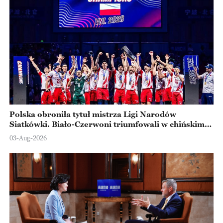
Polska obroniła tytuł mistrza Ligi Narodów
Siatkówki. Biało-Czerwoni triumfowali w chińskim
Ningbo
03-Aug-2026