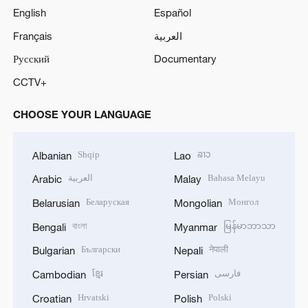
English
Español
Français
العربية
Русский
Documentary
CCTV+
CHOOSE YOUR LANGUAGE
Shqip
ລາວ
Albanian
Lao
العربية
Bahasa Melayu
Arabic
Malay
Беларуская
Монгол
Belarusian
Mongolian
বাংলা
မြန်မာဘာသာ
Bengali
Myanmar
Български
नेपाली
Bulgarian
Nepali
ខ្មែរ
فارسی
Cambodian
Persian
Hrvatski
Polski
Croatian
Polish