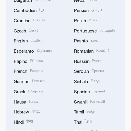
Bulgarian
Nepali
ខ្មែរ
فارسی
Cambodian
Persian
Hrvatski
Polski
Croatian
Polish
Český
Português
Czech
Portuguese
English
پښتو
English
Pashto
Esperanto
Română
Esperanto
Romanian
Filipino
Русский
Filipino
Russian
Français
Српски
French
Serbian
Deutsch
සිංහල
German
Sinhala
Ελληνικά
Español
Greek
Spanish
Hausa
Kiswahili
Hausa
Swahili
עברית
தமிழ்
Hebrew
Tamil
हिन्दी
ไทย
Hindi
Thai