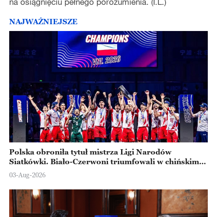
na osiągnięciu pełnego porozumienia. (I.L.)
NAJWAŻNIEJSZE
Polska obroniła tytuł mistrza Ligi Narodów
Siatkówki. Biało-Czerwoni triumfowali w chińskim
Ningbo
03-Aug-2026