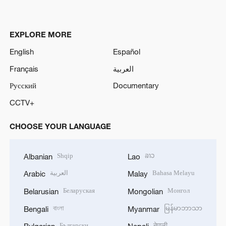
EXPLORE MORE
English
Español
Français
العربية
Русский
Documentary
CCTV+
CHOOSE YOUR LANGUAGE
Shqip
ລາວ
Albanian
Lao
العربية
Bahasa Melayu
Arabic
Malay
Беларуская
Монгол
Belarusian
Mongolian
বাংলা
မြန်မာဘာသာ
Bengali
Myanmar
Български
नेपाली