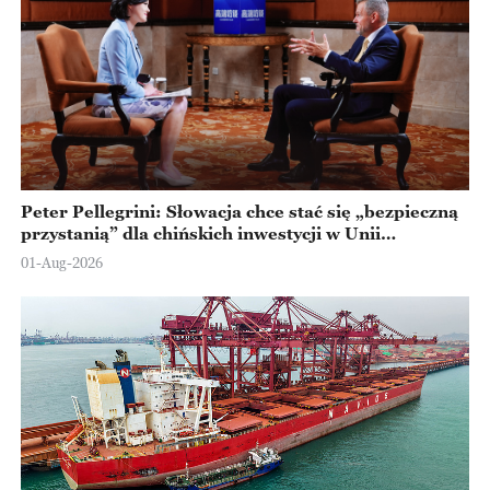
Peter Pellegrini: Słowacja chce stać się „bezpieczną
przystanią” dla chińskich inwestycji w Unii
Europejskiej
01-Aug-2026