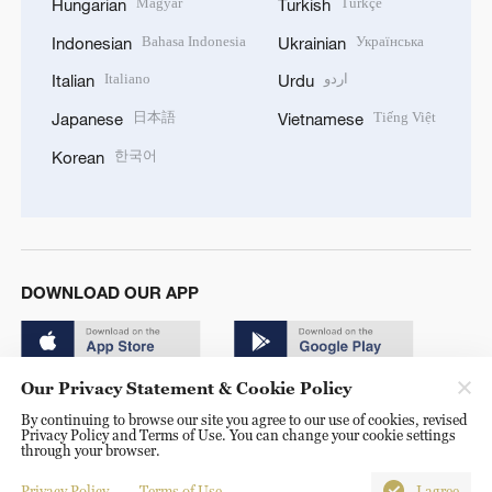
Magyar
Türkçe
Hungarian
Turkish
Bahasa Indonesia
Українська
Indonesian
Ukrainian
Italiano
اردو
Italian
Urdu
日本語
Tiếng Việt
Japanese
Vietnamese
한국어
Korean
DOWNLOAD OUR APP
Our Privacy Statement & Cookie Policy
By continuing to browse our site you agree to our use of cookies, revised
Privacy Policy and Terms of Use. You can change your cookie settings
through your browser.
© China Radio International.CRI. All Rights Reserved. 16A
Shijingshan Road, Beijing, China. 100040
Privacy Policy
Terms of Use
I agree