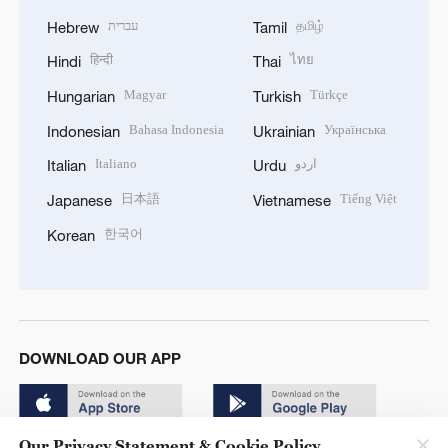
עברית
தமிழ்
Hebrew
Tamil
हिन्दी
ไทย
Hindi
Thai
Magyar
Türkçe
Hungarian
Turkish
Bahasa Indonesia
Українська
Indonesian
Ukrainian
Italiano
اردو
Italian
Urdu
日本語
Tiếng Việt
Japanese
Vietnamese
한국어
Korean
DOWNLOAD OUR APP
Our Privacy Statement & Cookie Policy