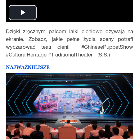
Play
Dzięki zręcznym palcom lalki cieniowe ożywają na
Video
ekranie. Zobacz, jakie pełne życia sceny potrafi
wyczarować teatr cieni! #ChinesePuppetShow
#CulturalHeritage #TraditionalTheater (S.S.)
NAJWAŻNIEJSZE