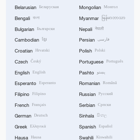
Беларуская
Монгол
Belarusian
Mongolian
বাংলা
မြန်မာဘာသာ
Bengali
Myanmar
Български
नेपाली
Bulgarian
Nepali
ខ្មែរ
فارسی
Cambodian
Persian
Hrvatski
Polski
Croatian
Polish
Český
Português
Czech
Portuguese
English
پښتو
English
Pashto
Esperanto
Română
Esperanto
Romanian
Filipino
Русский
Filipino
Russian
Français
Српски
French
Serbian
Deutsch
සිංහල
German
Sinhala
Ελληνικά
Español
Greek
Spanish
Hausa
Kiswahili
Hausa
Swahili